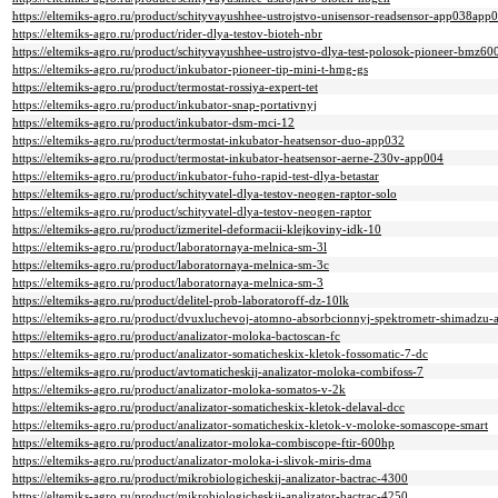
https://eltemiks-agro.ru/product/schityvayushhee-ustrojstvo-unisensor-readsensor-app038app
https://eltemiks-agro.ru/product/rider-dlya-testov-bioteh-nbr
https://eltemiks-agro.ru/product/schityvayushhee-ustrojstvo-dlya-test-polosok-pioneer-bmz60
https://eltemiks-agro.ru/product/inkubator-pioneer-tip-mini-t-hmg-gs
https://eltemiks-agro.ru/product/termostat-rossiya-expert-tet
https://eltemiks-agro.ru/product/inkubator-snap-portativnyj
https://eltemiks-agro.ru/product/inkubator-dsm-mci-12
https://eltemiks-agro.ru/product/termostat-inkubator-heatsensor-duo-app032
https://eltemiks-agro.ru/product/termostat-inkubator-heatsensor-aerne-230v-app004
https://eltemiks-agro.ru/product/inkubator-fuho-rapid-test-dlya-betastar
https://eltemiks-agro.ru/product/schityvatel-dlya-testov-neogen-raptor-solo
https://eltemiks-agro.ru/product/schityvatel-dlya-testov-neogen-raptor
https://eltemiks-agro.ru/product/izmeritel-deformacii-klejkoviny-idk-10
https://eltemiks-agro.ru/product/laboratornaya-melnica-sm-3l
https://eltemiks-agro.ru/product/laboratornaya-melnica-sm-3c
https://eltemiks-agro.ru/product/laboratornaya-melnica-sm-3
https://eltemiks-agro.ru/product/delitel-prob-laboratoroff-dz-10lk
https://eltemiks-agro.ru/product/dvuxluchevoj-atomno-absorbcionnyj-spektrometr-shimadzu-
https://eltemiks-agro.ru/product/analizator-moloka-bactoscan-fc
https://eltemiks-agro.ru/product/analizator-somaticheskix-kletok-fossomatic-7-dc
https://eltemiks-agro.ru/product/avtomaticheskij-analizator-moloka-combifoss-7
https://eltemiks-agro.ru/product/analizator-moloka-somatos-v-2k
https://eltemiks-agro.ru/product/analizator-somaticheskix-kletok-delaval-dcc
https://eltemiks-agro.ru/product/analizator-somaticheskix-kletok-v-moloke-somascope-smart
https://eltemiks-agro.ru/product/analizator-moloka-combiscope-ftir-600hp
https://eltemiks-agro.ru/product/analizator-moloka-i-slivok-miris-dma
https://eltemiks-agro.ru/product/mikrobiologicheskij-analizator-bactrac-4300
https://eltemiks-agro.ru/product/mikrobiologicheskij-analizator-bactrac-4250