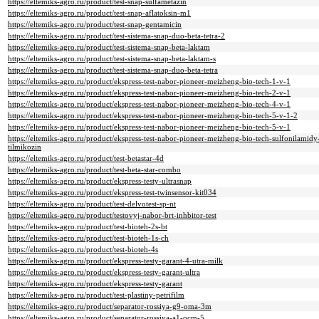
https://eltemiks-agro.ru/product/test-snap-sulfametazin
https://eltemiks-agro.ru/product/test-snap-aflatoksin-m1
https://eltemiks-agro.ru/product/test-snap-gentamicin
https://eltemiks-agro.ru/product/test-sistema-snap-duo-beta-tetra-2
https://eltemiks-agro.ru/product/test-sistema-snap-beta-laktam
https://eltemiks-agro.ru/product/test-sistema-snap-beta-laktam-s
https://eltemiks-agro.ru/product/test-sistema-snap-duo-beta-tetra
https://eltemiks-agro.ru/product/ekspress-test-nabor-pioneer-meizheng-bio-tech-1-v-1
https://eltemiks-agro.ru/product/ekspress-test-nabor-pioneer-meizheng-bio-tech-2-v-1
https://eltemiks-agro.ru/product/ekspress-test-nabor-pioneer-meizheng-bio-tech-4-v-1
https://eltemiks-agro.ru/product/ekspress-test-nabor-pioneer-meizheng-bio-tech-5-v-1-2
https://eltemiks-agro.ru/product/ekspress-test-nabor-pioneer-meizheng-bio-tech-5-v-1
https://eltemiks-agro.ru/product/ekspress-test-nabor-pioneer-meizheng-bio-tech-sulfonilamidy-
tilmikozin
https://eltemiks-agro.ru/product/test-betastar-4d
https://eltemiks-agro.ru/product/test-beta-star-combo
https://eltemiks-agro.ru/product/ekspress-testy-ultrasnap
https://eltemiks-agro.ru/product/ekspress-test-twinsensor-kit034
https://eltemiks-agro.ru/product/test-delvotest-sp-nt
https://eltemiks-agro.ru/product/testovyj-nabor-brt-inhbitor-test
https://eltemiks-agro.ru/product/test-bioteh-2s-bt
https://eltemiks-agro.ru/product/test-bioteh-1s-ch
https://eltemiks-agro.ru/product/test-bioteh-4s
https://eltemiks-agro.ru/product/ekspress-testy-garant-4-utra-milk
https://eltemiks-agro.ru/product/ekspress-testy-garant-ultra
https://eltemiks-agro.ru/product/ekspress-testy-garant
https://eltemiks-agro.ru/product/test-plastiny-petrifilm
https://eltemiks-agro.ru/product/separator-rossiya-g9-oma-3m
https://eltemiks-agro.ru/product/separator-rossiya-a1-ocm-5