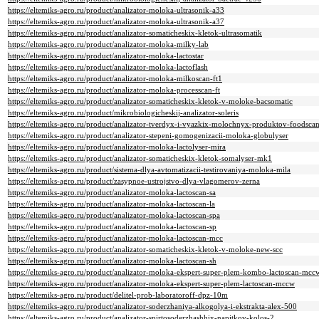
https://eltemiks-agro.ru/product/analizator-moloka-ultrasonik-a33
https://eltemiks-agro.ru/product/analizator-moloka-ultrasonik-a37
https://eltemiks-agro.ru/product/analizator-somaticheskix-kletok-ultrasomatik
https://eltemiks-agro.ru/product/analizator-moloka-milky-lab
https://eltemiks-agro.ru/product/analizator-moloka-lactostar
https://eltemiks-agro.ru/product/analizator-moloka-lactoflash
https://eltemiks-agro.ru/product/analizator-moloka-milkoscan-ft1
https://eltemiks-agro.ru/product/analizator-moloka-processcan-ft
https://eltemiks-agro.ru/product/analizator-somaticheskix-kletok-v-moloke-bacsomatic
https://eltemiks-agro.ru/product/mikrobiologicheskij-analizator-soleris
https://eltemiks-agro.ru/product/analizator-tverdyx-i-vyazkix-molochnyx-produktov-foodsca
https://eltemiks-agro.ru/product/analizator-stepeni-gomogenizacii-moloka-globulyser
https://eltemiks-agro.ru/product/analizator-moloka-lactolyser-mira
https://eltemiks-agro.ru/product/analizator-somaticheskix-kletok-somalyser-mk1
https://eltemiks-agro.ru/product/sistema-dlya-avtomatizacii-testirovaniya-moloka-mila
https://eltemiks-agro.ru/product/zasypnoe-ustrojstvo-dlya-vlagomerov-zerna
https://eltemiks-agro.ru/product/analizator-moloka-lactoscan-sa
https://eltemiks-agro.ru/product/analizator-moloka-lactoscan-la
https://eltemiks-agro.ru/product/analizator-moloka-lactoscan-spa
https://eltemiks-agro.ru/product/analizator-moloka-lactoscan-sp
https://eltemiks-agro.ru/product/analizator-moloka-lactoscan-mcc
https://eltemiks-agro.ru/product/analizator-somaticheskix-kletok-v-moloke-new-scc
https://eltemiks-agro.ru/product/analizator-moloka-lactoscan-sh
https://eltemiks-agro.ru/product/analizator-moloka-ekspert-super-plem-kombo-lactoscan-mc
https://eltemiks-agro.ru/product/analizator-moloka-ekspert-super-plem-lactoscan-mccw
https://eltemiks-agro.ru/product/delitel-prob-laboratoroff-dpz-10m
https://eltemiks-agro.ru/product/analizator-soderzhaniya-alkogolya-i-ekstrakta-alex-500
https://eltemiks-agro.ru/product/analizator-spirtosoderzhashhix-napitkov-kolos-2