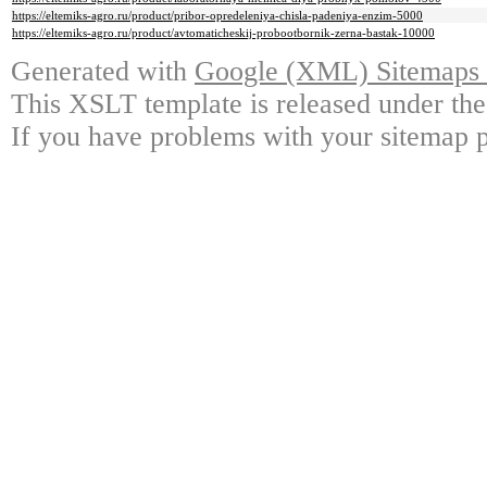
https://eltemiks-agro.ru/product/pribor-opredeleniya-chisla-padeniya-enzim-5000
https://eltemiks-agro.ru/product/avtomaticheskij-probootbornik-zerna-bastak-10000
Generated with
Google (XML) Sitemaps G
This XSLT template is released under the
If you have problems with your sitemap p