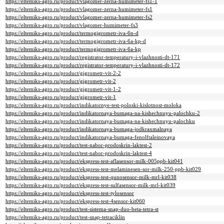
https://eltemiks-agro.ru/product/vlagomer-zerna-humimeter-fs1-1
https://eltemiks-agro.ru/product/vlagomer-zerna-humimeter-fs1
https://eltemiks-agro.ru/product/vlagomer-zerna-humimeter-fs2
https://eltemiks-agro.ru/product/vlagomer-humimeter-fs3
https://eltemiks-agro.ru/product/termogigrometr-iva-6n-d
https://eltemiks-agro.ru/product/termogigrometr-iva-6a-kp-d
https://eltemiks-agro.ru/product/termogigrometr-iva-6a-kp
https://eltemiks-agro.ru/product/registrator-temperatury-i-vlazhnosti-dt-171
https://eltemiks-agro.ru/product/registrator-temperatury-i-vlazhnosti-dt-172
https://eltemiks-agro.ru/product/gigrometr-vit-2-2
https://eltemiks-agro.ru/product/gigrometr-vit-2
https://eltemiks-agro.ru/product/gigrometr-vit-1-2
https://eltemiks-agro.ru/product/gigrometr-vit-1
https://eltemiks-agro.ru/product/indikatornye-test-poloski-kislotnost-moloka
https://eltemiks-agro.ru/product/indikatornaya-bumaga-na-kishechnuyu-palochku-2
https://eltemiks-agro.ru/product/indikatornaya-bumaga-na-kishechnuyu-palochku
https://eltemiks-agro.ru/product/indikatornaya-bumaga-jodkraxmalnaya
https://eltemiks-agro.ru/product/indikatornaya-bumaga-fenolftaleinovaya
https://eltemiks-agro.ru/product/test-nabor-prodoskrin-laktest-2
https://eltemiks-agro.ru/product/test-nabor-prodoskrin-laktest-4
https://eltemiks-agro.ru/product/ekspress-test-aflasensor-milk-005ppb-kit041
https://eltemiks-agro.ru/product/ekspress-test-melaminesen-sor-milk-250-ppb-kit029
https://eltemiks-agro.ru/product/ekspress-test-qunosensor-milk-mrl-kit038
https://eltemiks-agro.ru/product/ekspress-test-sulfasensor-milk-mrl-kit039
https://eltemiks-agro.ru/product/ekspress-test-tylosensor
https://eltemiks-agro.ru/product/ekspress-test-4sensor-kit060
https://eltemiks-agro.ru/product/test-sistema-snap-duo-beta-tetra-st
https://eltemiks-agro.ru/product/test-snap-tetraciklin