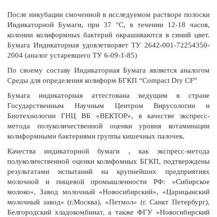
После инкубации смоченной в исследуемом растворе полоски
Индикаторной Бумаги, при 37 °С, в течении 12-18 часов,
колонии колиформных бактерий окрашиваются в синий цвет.
Бумага Индикаторная удовлетворяет ТУ 2642-001-72254350-
2004 (аналог устаревшего ТУ 6-09-1-85)
По своему составу Индикаторная Бумага является аналогом
Среды для определения колиформ БГКП “Compact Dry CF”
Бумага индикаторная аттестована ведущим в стране
Государственным Научным Центром Вирусологии и
Биотехнологии ГНЦ ВБ «ВЕКТОР», в качестве экспресс-
метода полуколичественной оценки уровня котаминации
колиформными бактериями группы кишечных палочек.
Качества индикаторной бумаги , как экспресс-метода
полуколичственной оценки колифомных БГКП, подтверждены
результатами испытаний на крупнейших предприятиях
молочной и пищевой промышленности РФ: «Сибирское
молоко», Завод молочный «Новосибирский», «Царицынский
молочный завод» (г.Москва), «Петмол» (г. Санкт Петербург),
Белгородский хладокомбинат, а также ФГУ «Новосибирский