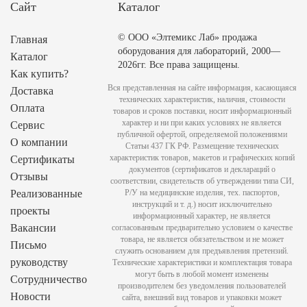
Сайт
Каталог
© ООО «Элтемикс Лаб» продажа
Главная
оборудования для лабораторий, 2000—
Каталог
2026гг. Все права защищены.
Как купить?
Вся представленная на сайте информация, касающаяся
Доставка
технических характеристик, наличия, стоимости
Оплата
товаров и сроков поставки, носит информационный
характер и ни при каких условиях не является
Сервис
публичной офертой, определяемой положениями
О компании
Статьи 437 ГК РФ. Размещение технических
характеристик товаров, макетов и графических копий
Сертификаты
документов (сертификатов и деклараций о
Отзывы
соответствии, свидетельств об утверждении типа СИ,
Реализованные
Р/У на медицинские изделия, тех. паспортов,
инструкций и т. д.) носит исключительно
проекты
информационный характер, не является
Вакансии
согласованным предварительно условием о качестве
товара, не является обязательством и не может
Письмо
служить основанием для предъявления претензий.
руководству
Технические характеристики и комплектация товара
могут быть в любой момент изменены
Сотрудничество
производителем без уведомления пользователей
Новости
сайта, внешний вид товаров и упаковки может