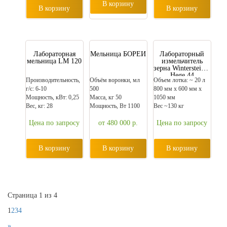
В корзину
В корзину
В корзину
Лабораторная
Мельница БОРЕЙ
Лабораторный
мельница LM 120
измельчитель
зерна Wintersteiger
Hege 44
Производительность,
Объём воронки, мл
Объем лотка: ~ 20 л
г/с: 6-10
500
800 мм х 600 мм х
Мощность, кВт: 0,25
Масса, кг 50
1050 мм
Вес, кг: 28
Мощность, Вт 1100
Вес ~130 кг
Цена по запросу
от 480 000
р.
Цена по запросу
В корзину
В корзину
В корзину
Страница 1 из 4
1
2
3
4
»