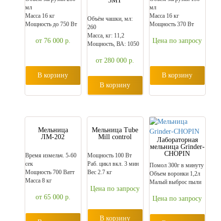
3МT
(типа «Циклон»)
мл
мл
Масса 16 кг
Масса 16 кг
Объём чашки, мл:
Мощность до 750 Вт
Мощность 370 Вт
260
Масса, кг: 11,2
от 76 000
р.
Цена по запросу
Мощность, ВА: 1050
от 280 000
р.
В корзину
В корзину
В корзину
Мельница
Мельница Tube
ЛМ-202
Mill control
Лабораторная
мельница Grinder-
CHOPIN
Время измельч. 5-60
Мощность 100 Вт
сек
Раб. цикл вкл. 3 мин
Помол 300г в минуту
Мощность 700 Ватт
Вес 2.7 кг
Объем воронки 1,2л
Масса 8 кг
Малый выброс пыли
Цена по запросу
от 65 000
р.
Цена по запросу
В корзину