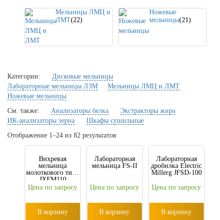
Мельницы ЛМЦ и
Ножевые
ЛМТ
(22)
мельницы
(21)
Категории:
Дисковые мельницы
Лабораторные мельницы ЛЗМ
Мельницы ЛМЦ и ЛМТ
Ножевые мельницы
См. также:
Анализаторы белка
Экстракторы жира
ИК-анализаторы зерна
Шкафы сушильные
Отображение 1–24 из 82 результатов
Вихревая
Лабораторная
Лабораторная
мельница
мельница FS-II
дробилка Electric
молоткового типа
Millerg JFSD-100
JXFM110
Цена по запросу
Цена по запросу
Цена по запросу
В корзину
В корзину
В корзину