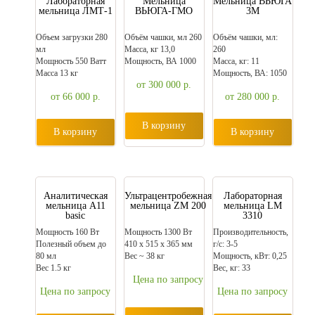
Лабораторная
Мельница
Мельница ВЬЮГА
мельница ЛМТ-1
ВЬЮГА-ГМО
3М
Объем загрузки 280
Объём чашки, мл 260
Объём чашки, мл:
мл
Масса, кг 13,0
260
Мощность 550 Ватт
Мощность, ВА 1000
Масса, кг: 11
Масса 13 кг
Мощность, ВА: 1050
от 300 000
р.
от 66 000
р.
от 280 000
р.
В корзину
В корзину
В корзину
Аналитическая
Ультрацентробежная
Лабораторная
мельница A11
мельница ZM 200
мельница LM
basic
3310
Мощность 160 Вт
Мощность 1300 Вт
Производительность,
Полезный объем до
410 x 515 x 365 мм
г/с: 3-5
80 мл
Вес ~ 38 кг
Мощность, кВт: 0,25
Вес 1.5 кг
Вес, кг: 33
Цена по запросу
Цена по запросу
Цена по запросу