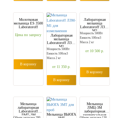
Молотковая
Лабораторная
мельница ES 3500
мельница
Laboratoroff
Laboratoroff ЛЗМ-
М2
Мощность 500Вт
Цена по запросу
Лабораторная
Емкость 100см3
мельница
Масса 2 кг
Laboratoroff ЛЗМ-
М1
Мощность 500Вт
от 10 500
р.
Емкость 100см3
Масса 2 кг
В корзину
от 11 350
р.
В корзину
В корзину
Мельница
Мельница
лабораторная
ЛМЦ-3М
Laboratoroff
лабораторная
Мельница ВЬЮГА
ЛМТ-3М
универсальная
Объем загрузки 280
Объем загрузки 130