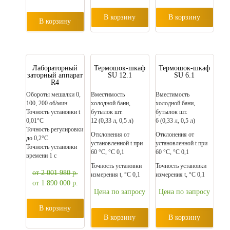
В корзину
В корзину
В корзину
Лабораторный
Термошок-шкаф
Термошок-шкаф
заторный аппарат
SU 12.1
SU 6.1
R4
Обороты мешалки 0,
Вместимость
Вместимость
100, 200 oб/мин
холодной бани,
холодной бани,
Точность установки t
бутылок шт.
бутылок шт.
0,01°C
12 (0,33 л, 0,5 л)
6 (0,33 л, 0,5 л)
Точность регулировки
Отклонения от
Отклонения от
до 0,2°C
установленной t при
установленной t при
Точность установки
60 °C, °C 0,1
60 °C, °C 0,1
времени 1 с
Точность установки
Точность установки
от 2 001 980
р.
измерения t, °C 0,1
измерения t, °C 0,1
от 1 890 000
р.
Цена по запросу
Цена по запросу
В корзину
В корзину
В корзину