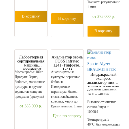
Точность регулировки:
1 мин
В корзину
от 275 000
р.
В корзину
В корзину
Лабораторная
Анализатор зерна
сортировальная
FOSS Infratec
машина
1241 (Инфратек
Laboratoroff
1241)
Масса пробы: 100 г
Анализируемые
(Сортилаб)
Инфракрасный
Продукт: Зерно,
культуры: зерновые,
Sortilab аналог
экспресс
сортировочной
бобовые, масличные
бобовые
анализатор пива и
машины
пивных напитков
культуры и другие
Измеряемые
(Sortimat)
Диапазон длин волн:
SpectraAlyzer
зернистые сыпучие
параметры: белок,
Сортимат
1400 – 2400 нм
BRAUMEISTER
продукты (гранулы)
влага, клейковина,
крахмал, жир и др.
Высокое отношение
от 385 000
р.
Время анализа: 1 мин.
сигнал / шум >
10000:1
Цена по запросу
Температура: 5 –
40°C без конденсации