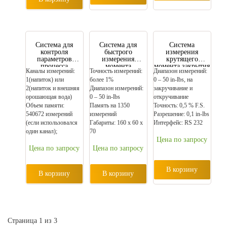
Cистема для
Система для
Система
контроля
быстрого
измерения
параметров
измерения
крутящего
процесса
момента
момента закрытия
Каналы измерений:
Точность измерений:
Диапазон измерений:
пастеризации SF
вращения Torque
бутылки TMS
1(напиток) или
более 1%
0 – 50 in-lbs, на
Past Control
Tester TS 1000
2000
System
2(напиток и внешняя
Диапазон измерений:
закручивание и
орошающая вода)
0 – 50 in-lbs
откручивание
Объем памяти:
Память на 1350
Точность: 0,5 % F.S.
540672 измерений
измерений
Разрешение: 0,1 in-lbs
(если использовался
Габариты: 160 х 60 х
Интерфейс: RS 232
один канал);
70
Цена по запросу
Цена по запросу
Цена по запросу
В корзину
В корзину
В корзину
Страница 1 из 3