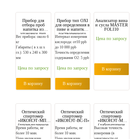
Прибор для
Прибор тип OXI
Анализатор вина
отбора проб
для определения в
и сусла MASTER
напитка из
пиве и напитках
FOLI10
упаковки тип
растворенного
Вес прибора: около 6
Интервал измерения
SAMPLER- ICSA
кислорода
Цена по запросу
кг
кислорода: от10 ppb
Габариты ( в х ш х
до 10 000 ppb
гл.): 530 x 240 x 300
Точность определения
мм
содержания О2: 5 ppb
Цена по запросу
Цена по запросу
В корзину
В корзину
В корзину
Оптический
Оптический
Оптический
спиртомер
спиртомер
спиртомер
«ИКОНЭТ-МП»
«ИКОНЭТ-ВС-П»
«ИКОНЭТ-М»
(промышленное
(лабораторное
Время работы, не
Время работы, не
Высокая точность
исполнение)
исполнение)
более 10 мин.
более 10 мин.
измерения (в
Цена индикации
Цена индикации
зависимости от