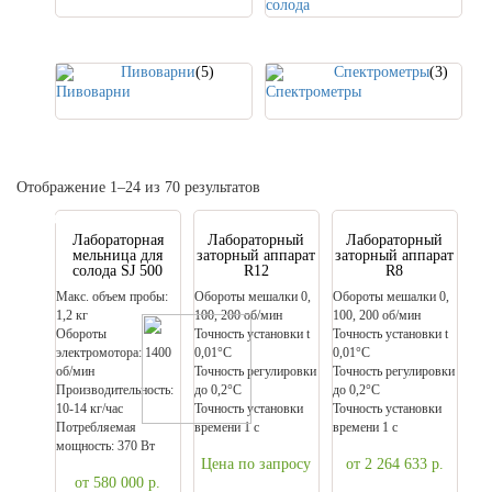
Пивоварни
(5)
Спектрометры
(3)
Отображение 1–24 из 70 результатов
6%
Лабораторная
Лабораторный
Лабораторный
мельница для
заторный аппарат
заторный аппарат
солода SJ 500
R12
R8
Макс. объем пробы:
Обороты мешалки 0,
Обороты мешалки 0,
1,2 кг
100, 200 oб/мин
100, 200 oб/мин
Обороты
Точность установки t
Точность установки t
электромотора: 1400
0,01°C
0,01°C
об/мин
Точность регулировки
Точность регулировки
Производительность:
до 0,2°C
до 0,2°C
10-14 кг/час
Точность установки
Точность установки
Потребляемая
времени 1 с
времени 1 с
мощность: 370 Вт
Цена по запросу
от 2 264 633
р.
от 580 000
р.