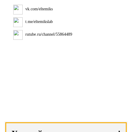
vk.com/eltemiks
t.me/eltemikslab
rutube.ru/channel/55864489