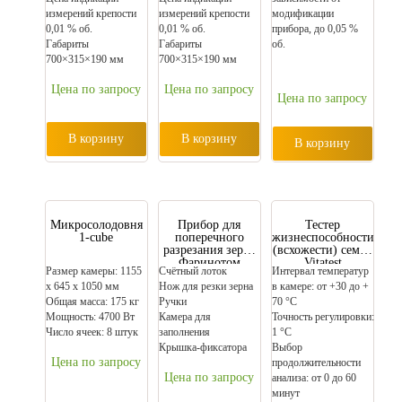
измерений крепости
измерений крепости
модификации
0,01 % об.
0,01 % об.
прибора, до 0,05 %
Габариты
Габариты
об.
700×315×190 мм
700×315×190 мм
Цена по запросу
Цена по запросу
Цена по запросу
В корзину
В корзину
В корзину
Микросолодовня
Прибор для
Тестер
1-cube
поперечного
жизнеспособности
разрезания зерна
(всхожести) семян
Фаринотом
Vitatest
Размер камеры: 1155
Счётный лоток
Интервал температур
х 645 х 1050 мм
Нож для резки зерна
в камере: от +30 до +
Общая масса: 175 кг
Ручки
70 °C
Мощность: 4700 Вт
Камера для
Точность регулировки:
Число ячеек: 8 штук
заполнения
1 °C
Крышка-фиксатора
Выбор
Цена по запросу
продолжительности
Цена по запросу
анализа: от 0 до 60
минут