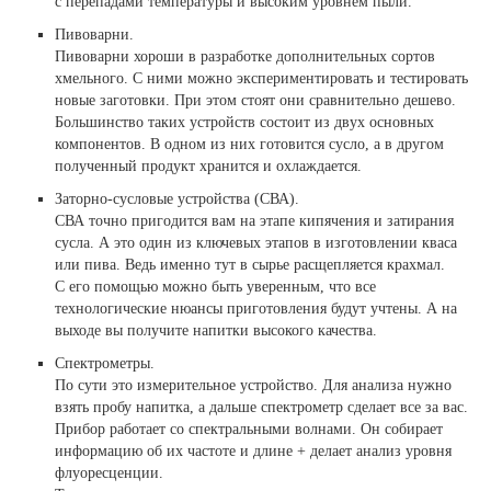
с перепадами температуры и высоким уровнем пыли.
Пивоварни.
Пивоварни хороши в разработке дополнительных сортов
хмельного. С ними можно экспериментировать и тестировать
новые заготовки. При этом стоят они сравнительно дешево.
Большинство таких устройств состоит из двух основных
компонентов. В одном из них готовится сусло, а в другом
полученный продукт хранится и охлаждается.
Заторно-сусловые устройства (СВА).
СВА точно пригодится вам на этапе кипячения и затирания
сусла. А это один из ключевых этапов в изготовлении кваса
или пива. Ведь именно тут в сырье расщепляется крахмал.
С его помощью можно быть уверенным, что все
технологические нюансы приготовления будут учтены. А на
выходе вы получите напитки высокого качества.
Спектрометры.
По сути это измерительное устройство. Для анализа нужно
взять пробу напитка, а дальше спектрометр сделает все за вас.
Прибор работает со спектральными волнами. Он собирает
информацию об их частоте и длине + делает анализ уровня
флуоресценции.