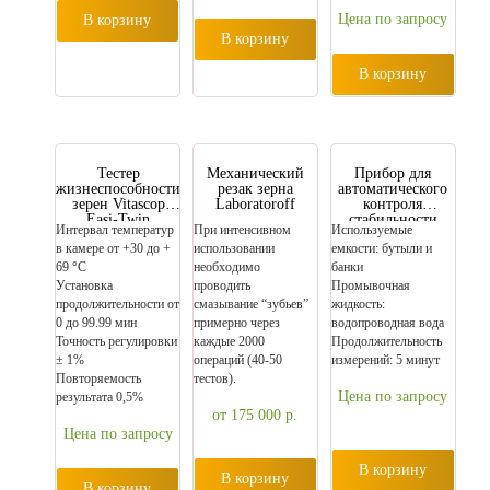
Цена по запросу
В корзину
В корзину
В корзину
Тестер
Механический
Прибор для
жизнеспособности
резак зерна
автоматического
зерен Vitascop
Laboratoroff
контроля
Easi-Twin
стабильности
Интервал температур
При интенсивном
Используемые
пены Foam
в камере от +30 до +
использовании
емкости: бутыли и
Stability Tester
69 °C
необходимо
банки
Установка
проводить
Промывочная
продолжительности от
смазывание “зубьев”
жидкость:
0 до 99.99 мин
примерно через
водопроводная вода
Точность регулировки
каждые 2000
Продолжительность
± 1%
операций (40-50
измерений: 5 минут
Повторяемость
тестов).
Цена по запросу
результата 0,5%
от 175 000
р.
Цена по запросу
В корзину
В корзину
В корзину