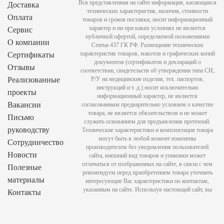
Вся представленная на сайте информация, касающаяся
Доставка
технических характеристик, наличия, стоимости
Оплата
товаров и сроков поставки, носит информационный
характер и ни при каких условиях не является
Сервис
публичной офертой, определяемой положениями
О компании
Статьи 437 ГК РФ. Размещение технических
характеристик товаров, макетов и графических копий
Сертификаты
документов (сертификатов и деклараций о
Отзывы
соответствии, свидетельств об утверждении типа СИ,
Реализованные
Р/У на медицинские изделия, тех. паспортов,
инструкций и т. д.) носит исключительно
проекты
информационный характер, не является
Вакансии
согласованным предварительно условием о качестве
товара, не является обязательством и не может
Письмо
служить основанием для предъявления претензий.
руководству
Технические характеристики и комплектация товара
могут быть в любой момент изменены
Сотрудничество
производителем без уведомления пользователей
Новости
сайта, внешний вид товаров и упаковки может
отличаться от изображенных на сайте, в связи с чем
Полезные
рекомендуем перед приобретением товара уточнить
материалы
интересующие Вас характеристики по контактам,
указанным на сайте. Используя настоящий сайт, вы
Контакты