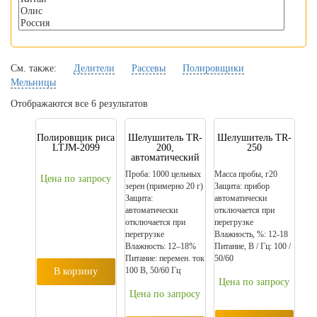
См. также:
Делители
Рассевы
Полировщики
Мельницы
Отображаются все 6 результатов
Полировщик риса
Шелушитель TR-
Шелушитель TR-
LTJM-2099
200,
250
автоматический
Проба: 1000 цельных
Масса пробы, г20
Цена по запросу
зерен (примерно 20 г)
Защита: прибор
Защита:
автоматически
автоматически
отключается при
отключается при
перегрузке
перегрузке
Влажность, %: 12-18
Влажность: 12–18%
Питание, В / Гц: 100 /
Питание: перемен. ток
50/60
100 В, 50/60 Гц
В корзину
Цена по запросу
Цена по запросу