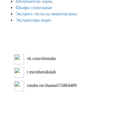
Шелушители зерна
Шкафы сушильные
Экспресс-тесты на микотоксины
Экстракторы жира
vk.com/eltemiks
t.me/eltemikslab
rutube.ru/channel/55864489