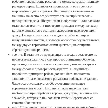
рабочие поверхности, расстояние между которыми меньше
размеров зерна. Шлифовка происходит из-за трения о
шероховатый диск агрегата. Например, в вальцедековых
машинах на зерно воздействует вращающийся валок и
неподвижная дека. Шелушители с обрезиненными валками
отличаются тем, что в них зерно проходит между валками,
которые двигаются с разными скоростями навстречу друг
другу. По принципу сжатия и сдвига работает еще и
шелушильный постав, в котором обработка осуществляется
между двумя горизонтальными дисками, имеющими
абразивную поверхность;
трение. В отличие от предыдущего метода, здесь зерно не
подвергается сжатию, а сам процесс очищения оболочек
происходит исключительно за счет того, что зерна трутся
между собой и о поверхность агрегата. Шелушитель
подобного принципа работа должен быть полностью
заполнен, иначе желаемого результата добиться не удастся.
Чаще всего используется оборудование, имеющее
горизонтальную ось. Применять такие шелушители
необходимо при обработке гороха, кукурузы, ячменя – это
злаковые, которые в наибольшей степени срастаются со
своими оболочками.
удар. Шелушители этого типа имеют вращающиеся бичи и