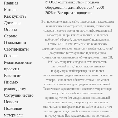
© ООО «Элтемикс Лаб» продажа
Главная
оборудования для лабораторий, 2000—
Каталог
2026гг. Все права защищены.
Как купить?
Вся представленная на сайте информация, касающаяся
Доставка
технических характеристик, наличия, стоимости
Оплата
товаров и сроков поставки, носит информационный
характер и ни при каких условиях не является
Сервис
публичной офертой, определяемой положениями
О компании
Статьи 437 ГК РФ. Размещение технических
характеристик товаров, макетов и графических копий
Сертификаты
документов (сертификатов и деклараций о
Отзывы
соответствии, свидетельств об утверждении типа СИ,
Реализованные
Р/У на медицинские изделия, тех. паспортов,
инструкций и т. д.) носит исключительно
проекты
информационный характер, не является
Вакансии
согласованным предварительно условием о качестве
товара, не является обязательством и не может
Письмо
служить основанием для предъявления претензий.
руководству
Технические характеристики и комплектация товара
могут быть в любой момент изменены
Сотрудничество
производителем без уведомления пользователей
Новости
сайта, внешний вид товаров и упаковки может
отличаться от изображенных на сайте, в связи с чем
Полезные
рекомендуем перед приобретением товара уточнить
материалы
интересующие Вас характеристики по контактам,