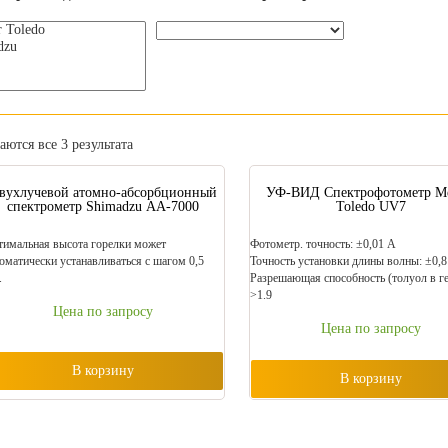
ются все 3 результата
вухлучевой атомно-абсорбционный
УФ-ВИД Спектрофотометр Met
спектрометр Shimadzu AA-7000
Toledo UV7
имальная высота горелки может
Фотометр. точность: ±0,01 А
оматически устанавливаться с шагом 0,5
Точность установки длины волны: ±0,8
.
Разрешающая способность (толуол в ге
>1.9
Цена по запросу
Цена по запросу
В корзину
В корзину