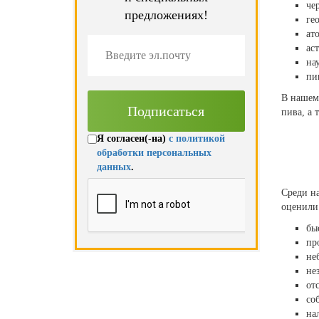
че
предложениях!
ге
ат
ас
на
пи
В нашем
пива, а 
Я согласен(-на)
с политикой
обработки персональных
данных
.
Среди н
оценили 
бы
пр
не
не
от
со
на