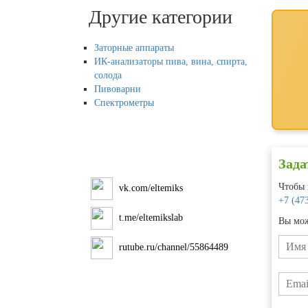
Другие категории
Заторные аппараты
ИК-анализаторы пива, вина, спирта,
солода
Пивоварни
Спектрометры
Зада
Чтобы 
vk.com/eltemiks
+7 (47
t.me/eltemikslab
Вы мож
rutube.ru/channel/55864489