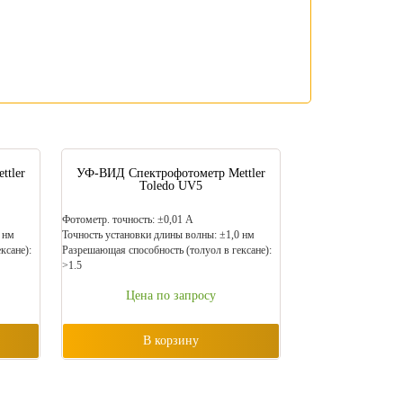
tler
УФ-ВИД Спектрофотометр Mettler
Toledo UV5
Фотометр. точность: ±0,01 А
 нм
Точность установки длины волны: ±1,0 нм
ксане):
Разрешающая способность (толуол в гексане):
>1.5
Цена по запросу
В корзину