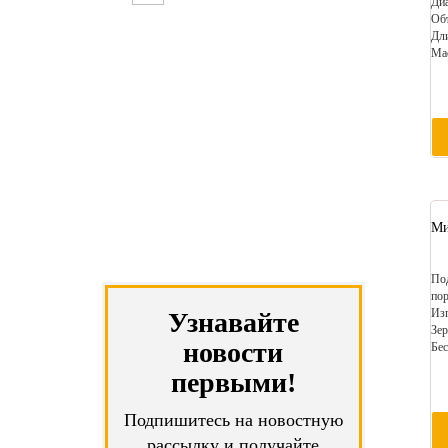
Диа
Объ
Дл
Мас
Ми
Под
пор
Изг
Узнавайте
Зер
новости
Бес
первыми!
Подпишитесь на новостную
рассылку и получайте