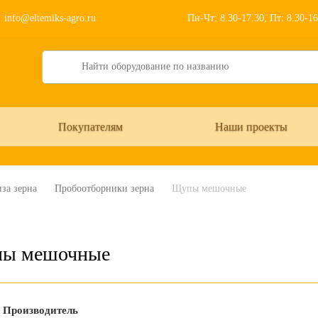
info@eltemiks-agro.ru
Пн-Чт: 8.30-17.30, Пт: 8.30-1
Search
Покупателям
Наши проекты
за зерна
Пробоотборники зерна
Щупы мешочные
ы мешочные
Производитель