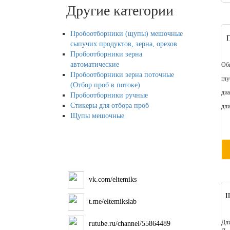
Другие категории
Пробоотборники (щупы) мешочные
сыпучих продуктов, зерна, орехов
Пробоотборники зерна
автоматические
Об
Пробоотборники зерна поточные
глу
(Отбор проб в потоке)
диа
Пробоотборники ручные
Стикеры для отбора проб
дли
Щупы мешочные
vk.com/eltemiks
Щ
t.me/eltemikslab
Дли
rutube.ru/channel/55864489