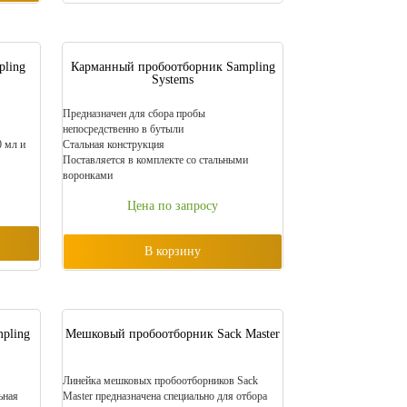
ling
Карманный пробоотборник Sampling
Systems
Предназначен для сбора пробы
непосредственно в бутыли
 мл и
Стальная конструкция
Поставляется в комплекте со стальными
воронками
Цена по запросу
В корзину
pling
Мешковый пробоотборник Sack Master
Линейка мешковых пробоотборников Sack
ьная
Master предназначена специально для отбора