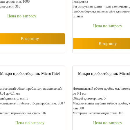
ая длина, мм: 1000
полировка
ка стали: 316
Регулируемая длина – для увеличения
пробоотборника используйте удлините
Цена по запросу
штанги
Цена по запросу
В корзину
В корзину
Микро пробоотборник MicroThief
Микро пробоотборник Micro
инальный объем пробы, мл: изменяемый –
Номинальный объем пробы, мл: измен
0,01 до 0,1 мл
до 0,1 мл
ий диаметр, мм: 5
Общий диаметр, мм: 5
симальная глубина отбора пробы, мм: 350 /
Максимальная глубина отбора пробы, 
0
или 500
ериал: нержавеющая сталь 316
Материал: нержавеющая сталь 316
Цена по запросу
Цена по запросу