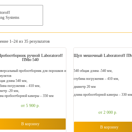
ние 1–24 из 35 результатов
Пробоотборник ручной Laboratoroff
Щуп мешочный Laboratoroff ПМ
ПМн-540
версальный пробоотборник для порошков и
540 общая длина -540 мм,
нулятов
глубина погружения – 410 мм,
ая длина 540 мм,
бина погружения – 410 мм,
диаметр 20 мм
метр -20 мм,
длина пробоотборной камеры – 330 м
на пробоотборной камеры – 350 мм
от 5 900
р.
от 2 000
р.
В корзину
В корзину