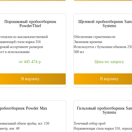
Порошковый пробоотборник
Щелевой пробоотборник Samp
PowderThief
Systems
отовлен из высококачественной
Обеспечение герметичности
жавеющей стали марки 316
Экономия времени
окий ассортимент размеров
Используется с бутылями объемом 250
ст в использовании
500 мл
от 445 474
р.
Цена по запросу
В корзину
В корзину
робоотборник Powder Max
Гильзовый пробоотборник Sam
Systems
инальный объем пробы, мл: 150
Точечный отбор проб
метр, мм: 40
Нержавеющая сталь марки 316, зеркал