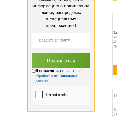
информацию о новинках на
рынке, распродажах
и специальных
предложениях!
Изг
нер
Шир
Про
Я согласен(-на)
с политикой
обработки персональных
данных
.
П
Ном
Диа