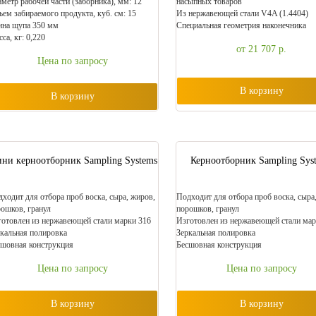
метр рабочей части (заборника), мм: 12
насыпных товаров
ем забираемого продукта, куб. см: 15
Из нержавеющей стали V4A (1.4404)
ина щупа 350 мм
Специальная геометрия наконечника
са, кг: 0,220
от 21 707
р.
Цена по запросу
В корзину
В корзину
ни керноотборник Sampling Systems
Керноотборник Sampling Sys
ходит для отбора проб воска, сыра, жиров,
Подходит для отбора проб воска, сыра
ошков, гранул
порошков, гранул
отовлен из нержавеющей стали марки 316
Изготовлен из нержавеющей стали мар
кальная полировка
Зеркальная полировка
шовная конструкция
Бесшовная конструкция
Цена по запросу
Цена по запросу
В корзину
В корзину