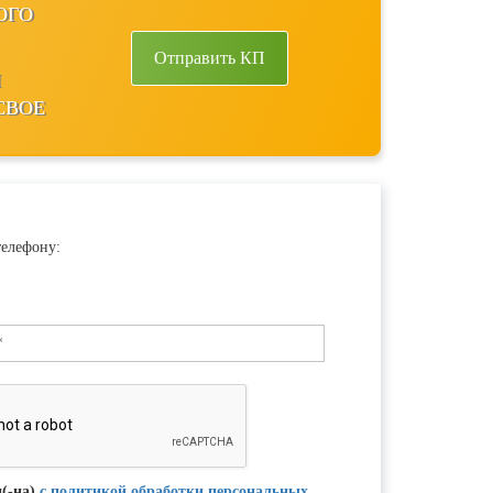
ОГО
Отправить КП
Ы
СВОЕ
телефону:
н(-на)
с политикой обработки персональных