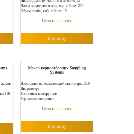
Диаметр рабочей части, мм не более 13
Длина продольного паза, мм не более 250
Объем пробы, см3 не более 15
Цена по запросу
В корзину
tems
Макси керноотборник Sampling
Systems
, жиров,
Изготовлен из нержавеющей стали марки 316
Два размера
ки 316
Бесшовная конструкция
Зеркальная полировка
Цена по запросу
В корзину