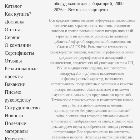
оборудования для лабораторий, 2000—
Каталог
2026гг. Все права защищены.
Как купить?
Вся представленная на сайте информация, касающаяся
Доставка
технических характеристик, наличия, стоимости
Оплата
товаров и сроков поставки, носит информационный
характер и ни при каких условиях не является
Сервис
публичной офертой, определяемой положениями
О компании
Статьи 437 ГК РФ. Размещение технических
характеристик товаров, макетов и графических копий
Сертификаты
документов (сертификатов и деклараций о
Отзывы
соответствии, свидетельств об утверждении типа СИ,
Реализованные
Р/У на медицинские изделия, тех. паспортов,
инструкций и т. д.) носит исключительно
проекты
информационный характер, не является
Вакансии
согласованным предварительно условием о качестве
товара, не является обязательством и не может
Письмо
служить основанием для предъявления претензий.
руководству
Технические характеристики и комплектация товара
могут быть в любой момент изменены
Сотрудничество
производителем без уведомления пользователей
Новости
сайта, внешний вид товаров и упаковки может
отличаться от изображенных на сайте, в связи с чем
Полезные
рекомендуем перед приобретением товара уточнить
материалы
интересующие Вас характеристики по контактам,
указанным на сайте. Используя настоящий сайт, вы
Контакты