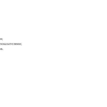
в;
показателями;
в.