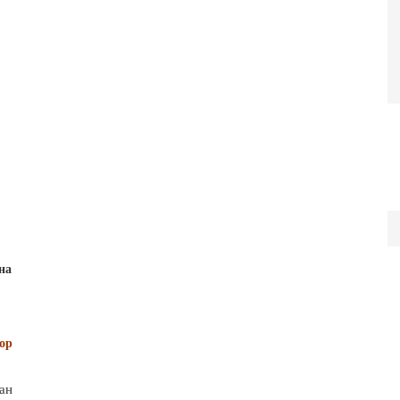
на
ор
ан