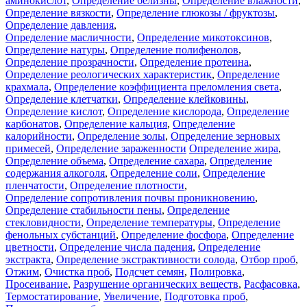
аминокислот
,
Определение белизны
,
Определение влажности
,
Определение вязкости
,
Определение глюкозы / фруктозы
,
Определение давления
,
Определение масличности
,
Определение микотоксинов
,
Определение натуры
,
Определение полифенолов
,
Определение прозрачности
,
Определение протеина
,
Определение реологических характеристик
,
Определение
крахмала
,
Определение коэффициента преломления света
,
Определение клетчатки
,
Определение клейковины
,
Определение кислот
,
Определение кислорода
,
Определение
карбонатов
,
Определение кальция
,
Определение
калорийности
,
Определение золы
,
Определение зерновых
примесей
,
Определение зараженности
Определение жира
,
Определение объема
,
Определение сахара
,
Определение
содержания алкоголя
,
Определение соли
,
Определение
пленчатости
,
Определение плотности
,
Определение сопротивления почвы проникновению
,
Определение стабильности пены
,
Определение
стекловидности
,
Определение температуры
,
Определение
фенольных субстанций
,
Определение фосфора
,
Определение
цветности
,
Определение числа падения
,
Определение
экстракта
,
Определение экстрактивности солода
,
Отбор проб
,
Отжим
,
Очистка проб
,
Подсчет семян
,
Полировка
,
Просеивание
,
Разрушение органических веществ
,
Расфасовка
,
Термостатирование
,
Увеличение
,
Подготовка проб
,