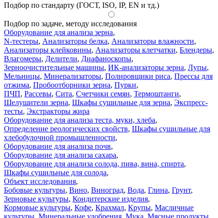
Подбор по стандарту (ГОСТ, ISO, IP, EN и тд.)
Подбор по задаче, методу исследования
Оборудование для анализа зерна
,
N-тестеры
,
Анализаторы белка
,
Анализаторы влажности
,
Анализаторы клейковины
,
Анализаторы клетчатки
,
Блендеры
,
Влагомеры
,
Делители
,
Диафаноскопы
,
Зерноочистительные машины
,
ИК-анализаторы зерна
,
Лупы
,
Мельницы
,
Минерализаторы
,
Полировщики риса
,
Прессы для
отжима
,
Пробоотборники зерна
,
Пурки
,
ПЧП
,
Рассевы
,
Сита
,
Счетчики семян
,
Термоштанги
,
Шелушители зерна
,
Шкафы сушильные для зерна
,
Экспресс-
тесты
,
Экстракторы жира
Оборудование для анализа теста, муки, хлеба
,
Определение реологических свойств
,
Шкафы сушильные для
хлебобулочной промышленности
,
Оборудование для анализа почв
,
Оборудование для анализа сахара
,
Оборудование для анализа солода, пива, вина, спирта
,
Шкафы сушильные для солода
,
Объект исследования
,
Бобовые культуры
,
Вино
,
Виноград
,
Вода
,
Глина
,
Грунт
,
Зерновые культуры
,
Кондитерские изделия
,
Кормовые культуры
,
Кофе
,
Крахмал
,
Крупы
,
Масличные
культуры
,
Минеральные удобрения
,
Мука
,
Мясные продукты
,