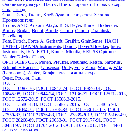
Овощные культуры
,
Пасты
,
Пиво
,
Порошки
,
Почва
,
Сахар
,
Сок
,
Солод
,
Соль
,
Тесто
,
Ткани
,
Хлебобулочные изделия
,
Хлопок
Производители
1-cube
,
AND
,
Ankom
,
Atago
,
B+S
,
Beger
,
Binder
,
Brabender
,
Bruins
,
Bruker
,
Buchi
,
Burkle
,
Charm
,
Chopin
,
Draminski
,
Eijkelkamp
,
Foss
,
Fritsch
,
Force-A
,
Gerhardt
,
GraiNit
,
GrainSense
,
HACH-
LANGE
,
HANNA Instruments
,
Hanon
,
Haver&Boecker
,
Index
Instruments
,
IKA
,
KETT
,
Konica Minolta
,
KRUSS Optronic
,
Mettler Toledo
,
Ohaus
,
OPTI-SCIENCES
,
Perten
,
Pfeuffer
,
Pneumac
,
Retsch
,
Sartorius
,
Schmidt + Haensch
,
Unisensor
,
Unity
,
Velp
,
Vibra
,
Waring
,
Wile
(Farmcomp)
,
Zeutec
,
Биофизическая аппаратура
,
Олис
,
Россия
,
Экан
ГОСТ
,
ГОСТ 10987-76
,
ГОСТ 10847-74
,
ГОСТ 10846-91
,
ГОСТ
10845-98
,
ГОСТ 10844-74
,
ГОСТ 12136-77
,
ГОСТ 12571-2013
,
ГОСТ 12572-2015
,
ГОСТ 13586.3-2015
,
ГОСТ 13586.4-83
,
ГОСТ 13586.5-2015
,
ГОСТ 13586.6-93
,
ГОСТ 21094-75
,
ГОСТ 25706-83
,
ГОСТ 26361-2013
,
ГОСТ
27559-87
,
ГОСТ 27676-88
,
ГОСТ 27839-2013
,
ГОСТ 28168-89
,
ГОСТ 28268-89
,
ГОСТ 29033-91
,
ГОСТ 29177-91
,
ГОСТ
30483-97
,
ГОСТ 31764-2012
,
ГОСТ 31675-2012
,
ГОСТ 4403-
91
,
ГОСТ 9404-88
,