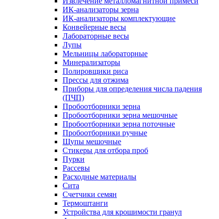
Извлечение металломагнитной примеси
ИК-анализаторы зерна
ИК-анализаторы комплектующие
Конвейерные весы
Лабораторные весы
Лупы
Мельницы лабораторные
Минерализаторы
Полировщики риса
Прессы для отжима
Приборы для определения числа падения
(ПЧП)
Пробоотборники зерна
Пробоотборники зерна мешочные
Пробоотборники зерна поточные
Пробоотборники ручные
Щупы мешочные
Стикеры для отбора проб
Пурки
Рассевы
Расходные материалы
Сита
Счетчики семян
Термоштанги
Устройства для крошимости гранул