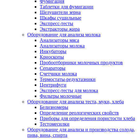
Фумигация
Таблетки для фумигации
Шелушители зерна
Шкафы сушильные
Экспресс-тесты
Экстракторы жира
Оборудование для анализа молока
Анализаторы мяса
Анализаторы молока
Инкубаторы
Криоскопы
Пробоотборники молочных продуктов
Сепараторы
Счетчики молока
Термостаты-редуктазники
Центрифуги
Экспресс-тесты для молока
Фильтры молочные
Оборудование для анализа теста, муки, хлеба
Белизномеры
Определение реологических свойств
Приборы для определения пористости хлеба
Тестомесилки
Оборудование для анализа и производства солода,
пива, вина, спирта