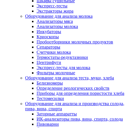
Шкафы сушильные
Экспресс-тесты
Экстракторы жира
Оборудование для анализа молока
Анализаторы мяса
Анализаторы молока
Инкубаторы
Криоскопы
Пробоотборники молочных продуктов
Сепараторы
Счетчики молока
Термостаты-редуктазники
Центрифуги
Экспресс-тесты для молока
Фильтры молочные
Оборудование для анализа теста, муки, хлеба
Белизномеры
Определение реологических свойств
Приборы для определения пористости хлеба
Тестомесилки
Оборудование для анализа и производства солода,
пива, вина, спирта
Заторные аппаратты
ИК-анализаторы пива, вина, спирта, солода
Пивоварни