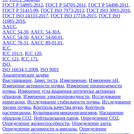
ГОСТ Р 54895-2012
,
ГОСТ Р 54705-2011
,
ГОСТ Р 54498-2011
,
ГОСТ Р 51415-99
,
ГОСТ ISO 7973-2013
,
ГОСТ ISO 3093-2016
,
ГОСТ ISO 24333-2017
,
ГОСТ ISO 17718-2015
,
ГОСТ ISO
11085-2016
,
AACC
,
AACC 54-30
,
AACC 54-30A
,
AACC 54-50
,
AACC 54-60.01
,
AACC 76-31
,
AACC 89-01.01
,
ICC
,
ICC 101/1
,
ICC 120
,
ICC 121
,
ICC 171
,
ISO
,
ISO 16634-1:2008
,
ISO 9001
Аналитические задачи
Высушивание
,
Замес теста
,
Измельчение
,
Измерение pH
,
Измерение активности почвы
,
Измерение проницаемости
почвы
,
Измерение угла вращения оптически активных
образцов
,
Измерение электропроводности
,
Исследование
ирригации
,
Исследование стабильности почвы
,
Исследование
эрозии почвы
,
Контроль качества муки
,
Контроль
пастеризации
,
Культивация микроорганизмов
,
Насыщение
образцов CO2
,
Нейтрализация паров
,
Определение CO2
,
Определение жизнеспособности
,
Определение азота
,
Определение активности α-амилазы
,
Определение