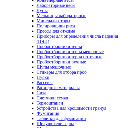
Конвейерные весы
Лабораторные весы
Лупы
Мельницы лабораторные
Минерализаторы
Полировщики риса
Прессы для отжима
Приборы для определения числа падения
(ПЧП)
Пробоотборники зерна
Пробоотборники зерна мешочные
Пробоотборники зерна поточные
Пробоотборники ручные
Щупы мешочные
Стикеры для отбора проб
Пурки
Рассевы
Расходные материалы
Сита
Счетчики семян
Термоштанги
Устройства для крошимости гранул
Фумигация
Таблетки для фумигации
Шелушители зерна