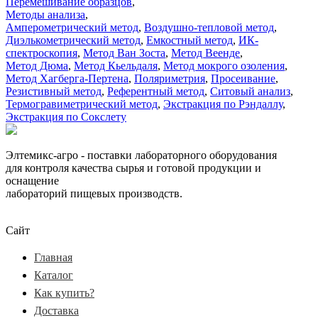
Перемешивание образцов
,
Методы анализа
,
Амперометрический метод
,
Воздушно-тепловой метод
,
Диэлькометрический метод
,
Емкостный метод
,
ИК-
спектроскопия
,
Метод Ван Зоста
,
Метод Веенде
,
Метод Дюма
,
Метод Кьельдаля
,
Метод мокрого озоления
,
Метод Хагберга-Пертена
,
Поляриметрия
,
Просеивание
,
Резистивный метод
,
Референтный метод
,
Ситовый анализ
,
Термогравиметрический метод
,
Экстракция по Рэндаллу
,
Экстракция по Сокслету
Элтемикс-агро - поставки лабораторного оборудования
для контроля качества сырья и готовой продукции и
оснащение
лабораторий пищевых производств.
Сайт
Главная
Каталог
Как купить?
Доставка