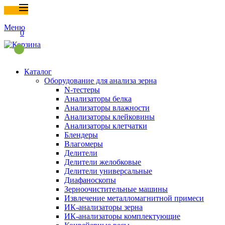
Меню
0
Каталог
Оборудование для анализа зерна
N-тестеры
Анализаторы белка
Анализаторы влажности
Анализаторы клейковины
Анализаторы клетчатки
Блендеры
Влагомеры
Делители
Делители желобковые
Делители универсальные
Диафаноскопы
Зерноочистительные машины
Извлечение металломагнитной примеси
ИК-анализаторы зерна
ИК-анализаторы комплектующие