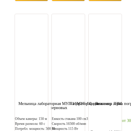
Мельница лабораторная МУЛ-1 (МУЛ-М) для
Лабораторная мельница ЛЗМ
Влагомер зерна пог
зерновых
Объем камеры: 150 м
Емкость стакана 100 см3
от 3
Время размола: 60 с
Скорость 16500 об/мин
Потребл. мощность: 500 Вт
Мощность 115 Вт