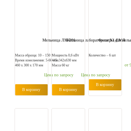
Мельница ЛМ-201
Мельница лабораторная У1-ЕМЛ
Фильтры для мель
Масса образца: 10 – 150 г
Мощность 0,6 кВт
Количество – 6 шт
Время измельчения: 5-60 сек
445х342х630 мм
от 
460 x 300 x 170 мм
Масса 60 кг
Цена по запросу
Цена по запросу
В корзину
В корзину
В корзину