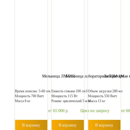
Мельница ЛМ-202
Мельница лабораторная ЛЗМ-1М
Лабораторная
Время измельч. 5-60 сек
Емкость стакана 100 см3
Объем загрузки 280 мл
Мощность 700 Ватт
Мощность 115 Вт
Мощность 550 Ватт
Масса 8 кг
Режим: циклический 5 мин
Масса 13 кг
от 65 000
р.
Цена по запросу
от 6
В корзину
В корзину
В корзину