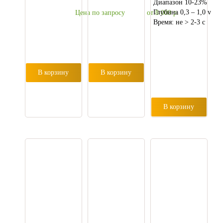
Диапазон 10-23%
Глубина 0,3 – 1,0 v
Цена по запросу
от 8 000
р.
Время: не > 2-3 с
В корзину
В корзину
В корзину