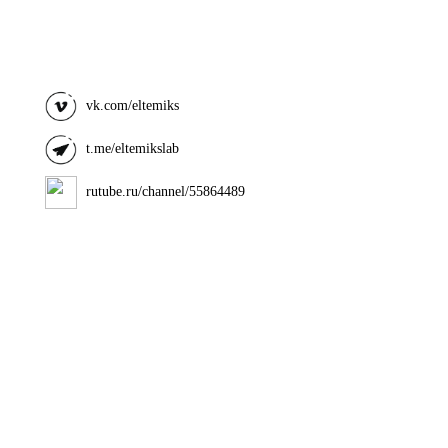
vk.com/eltemiks
t.me/eltemikslab
rutube.ru/channel/55864489