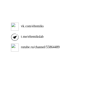
vk.com/eltemiks
t.me/eltemikslab
rutube.ru/channel/55864489