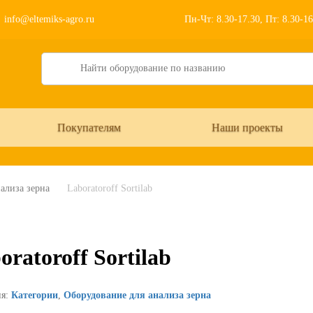
info@eltemiks-agro.ru
Пн-Чт: 8.30-17.30, Пт: 8.30-1
Search
Покупателям
Наши проекты
ализа зерна
Laboratoroff Sortilab
oratoroff Sortilab
ия:
Категории
,
Оборудование для анализа зерна