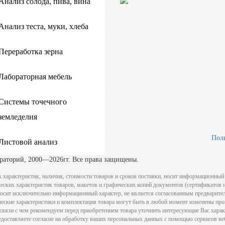
Анализ солода, пива, вина
Анализ теста, муки, хлеба
Переработка зерна
Лабораторная мебель
Системы точечного
земледелия
Пол
Листовой анализ
раторий, 2000—2026гг. Все права защищены.
 характеристик, наличия, стоимости товаров и сроков поставки, носит информационный 
ких характеристик товаров, макетов и графических копий документов (сертификатов и 
) носит исключительно информационный характер, не является согласованным предварител
еские характеристики и комплектация товара могут быть в любой момент изменены про
в связи с чем рекомендуем перед приобретением товара уточнить интересующие Вас харак
редоставляете согласие на обработку ваших персональных данных с помощью сервисов ве