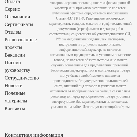
Оплата
товаров и сроков поставки, носит информационный
характер и ни при каких условиях не является
Сервис
публичной офертой, определяемой положениями
О компании
Статьи 437 ГК РФ. Размещение технических
характеристик товаров, макетов и графических копий
Сертификаты
документов (сертификатов и деклараций о
Отзывы
соответствии, свидетельств об утверждении типа СИ,
Реализованные
Р/У на медицинские изделия, тех. паспортов,
инструкций и т. д.) носит исключительно
проекты
информационный характер, не является
Вакансии
согласованным предварительно условием о качестве
товара, не является обязательством и не может
Письмо
служить основанием для предъявления претензий.
руководству
Технические характеристики и комплектация товара
могут быть в любой момент изменены
Сотрудничество
производителем без уведомления пользователей
Новости
сайта, внешний вид товаров и упаковки может
отличаться от изображенных на сайте, в связи с чем
Полезные
рекомендуем перед приобретением товара уточнить
материалы
интересующие Вас характеристики по контактам,
указанным на сайте. Используя настоящий сайт, вы
Контакты
Контактная информация