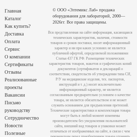
© ООО «Элтемикс Лаб» продажа
Главная
оборудования для лабораторий, 2000—
Каталог
2026гг. Все права защищены.
Как купить?
Вся представленная на сайте информация, касающаяся
Доставка
технических характеристик, наличия, стоимости
Оплата
товаров и сроков поставки, носит информационный
характер и ни при каких условиях не является
Сервис
публичной офертой, определяемой положениями
О компании
Статьи 437 ГК РФ. Размещение технических
характеристик товаров, макетов и графических копий
Сертификаты
документов (сертификатов и деклараций о
Отзывы
соответствии, свидетельств об утверждении типа СИ,
Реализованные
Р/У на медицинские изделия, тех. паспортов,
инструкций и т. д.) носит исключительно
проекты
информационный характер, не является
Вакансии
согласованным предварительно условием о качестве
товара, не является обязательством и не может
Письмо
служить основанием для предъявления претензий.
руководству
Технические характеристики и комплектация товара
могут быть в любой момент изменены
Сотрудничество
производителем без уведомления пользователей
Новости
сайта, внешний вид товаров и упаковки может
отличаться от изображенных на сайте, в связи с чем
Полезные
рекомендуем перед приобретением товара уточнить