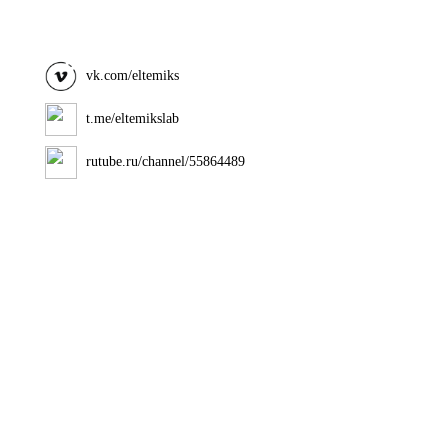
vk.com/eltemiks
t.me/eltemikslab
rutube.ru/channel/55864489