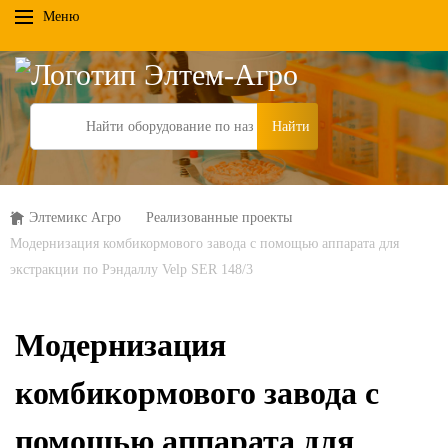
Меню
Search
Элтемикс Агро
Реализованные проекты
Модернизация комбикормового завода с помощью аппарата для
экстракции по Рэндаллу Velp SER 148/3
Модернизация
комбикормового завода с
помощью аппарата для