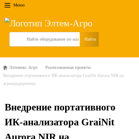
Меню
Search
Элтемикс Агро
Реализованные проекты
Внедрение портативного ИК-анализатора GraiNit Aurora NIR на
агропредприятии
Внедрение портативного
ИК-анализатора GraiNit
Aurora NIR на