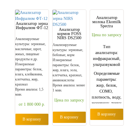
соли,
калорийность и
температуру
Анализатор
пробы
молока Ekomilk
Анализатор зерна
Spectra
Инфралюм ФТ-12
Анализатор
кормов FOSS
Цена по запросу
NIRS DS2500
Анализируемые
культуры: зерновые,
Анализируемые
Тип
масличные, шрот,
культуры: зерновые,
анализатора:
жмых, пищевые
бобовые, корм
инфракрасный,
продукты и др.
Измеряемые
Измеряемые
ультразвуковой
параметры: белок,
параметры: белок,
жир, влага, зола,
Определяемые
влага, клейковина,
клетчатка, крахмал,
клетчатка, жир,
параметры:
аминокислоты
крахмал
Время анализа: менее
жир, белок,
Время анализа: 1,5
1 мин.
СОМО,
мин.
плотность, воду,
Цена по запросу
мочевину, точку
от 1 800 000
р.
замерзания и
В корзину
температуру
В корзину
В корзину
пробы