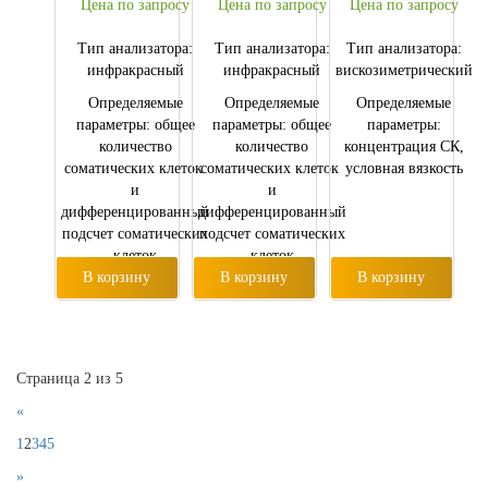
Цена по запросу
Цена по запросу
Цена по запросу
Тип анализатора:
Тип анализатора:
Тип анализатора:
инфракрасный
инфракрасный
вискозиметрический
Определяемые
Определяемые
Определяемые
параметры: общее
параметры: общее
параметры:
количество
количество
концентрация СК,
соматических клеток
соматических клеток
условная вязкость
и
и
дифференцированный
дифференцированный
подсчет соматических
подсчет соматических
клеток
клеток
В корзину
В корзину
В корзину
Страница 2 из 5
«
1
2
3
4
5
»