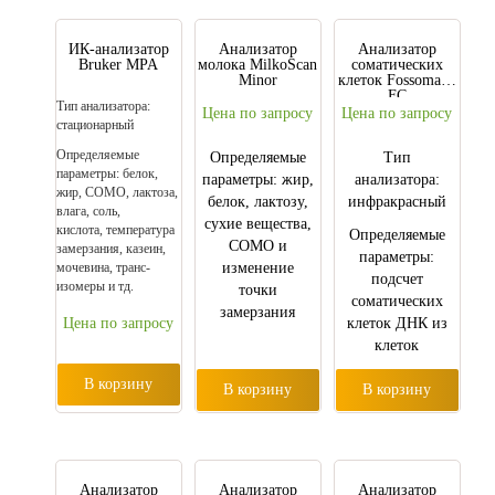
ИК-анализатор
Анализатор
Анализатор
Bruker MPA
молока MilkoScan
соматических
Minor
клеток Fossomatic
FC
Тип анализатора:
Цена по запросу
Цена по запросу
стационарный
Определяемые
Определяемые
Тип
параметры: белок,
параметры: жир,
анализатора:
жир, СОМО, лактоза,
белок, лактозу,
инфракрасный
влага, соль,
сухие вещества,
кислота, температура
Определяемые
СОМО и
замерзания, казеин,
параметры:
мочевина, транс-
изменение
подсчет
изомеры и тд.
точки
соматических
замерзания
Цена по запросу
клеток ДНК из
клеток
В корзину
В корзину
В корзину
Анализатор
Анализатор
Анализатор