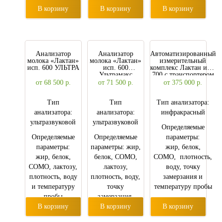
кислотности (pH
В корзину
кислотности (pH
В корзину
В корзину
и Тернера),
и Тернера),
температуру
температуру
проводимости,
проводимости,
лактозу.
лактозу.
Анализатор
Анализатор
Автоматизированный
молока «Лактан»
молока «Лактан»
измерительный
исп. 600 УЛЬТРА
исп. 600
комплекс Лактан исп.
Ультрамакс
700 с транспортером
и ноутбуком
от 68 500
р.
от 71 500
р.
от 375 000
р.
Тип
Тип
Тип анализатора:
анализатора:
анализатора:
инфракрасный
ультразвуковой
ультразвуковой
Определяемые
Определяемые
Определяемые
параметры:
параметры:
параметры: жир,
жир, белок,
жир, белок,
белок, СОМО,
СОМО, плотность,
СОМО, лактозу,
лактозу,
воду, точку
плотность, воду
плотность, воду,
замерзания и
и температуру
точку
температуру пробы
пробы
замерзания,
В корзину
общий белок,
В корзину
В корзину
минеральные