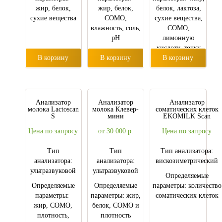
жир, белок,
жир, белок,
белок, лактоза,
сухие вещества
СОМО,
сухие вещества,
влажность, соль,
СОМО,
pH
лимонную
кислоту, точку
В корзину
В корзину
замерзания,
В корзину
мочевину,
казеин,
плотность,
титруемую
Анализатор
Анализатор
Анализатор
кислотность,
молока Lactoscan
молока Клевер-
соматических клеток
S
мини
EKOMILK Scan
свободные
жирные
Цена по запросу
от 30 000
р.
Цена по запросу
кислоты;
Тип
Тип
Тип анализатора:
анализатора:
анализатора:
вискозиметрический
ультразвуковой
ультразвуковой
Определяемые
Определяемые
Определяемые
параметры: количество
параметры:
параметры: жир,
соматических клеток
жир, СОМО,
белок, СОМО и
плотность,
плотность