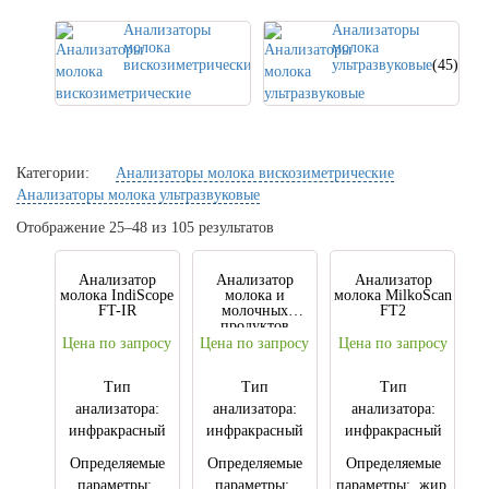
Анализаторы
Анализаторы
молока
молока
вискозиметрические
(5)
ультразвуковые
(45)
Категории:
Анализаторы молока вискозиметрические
Анализаторы молока ультразвуковые
Отображение 25–48 из 105 результатов
Анализатор
Анализатор
Анализатор
молока IndiScope
молока и
молока MilkoScan
FT-IR
молочных
FT2
продуктов
SpectraAlyzer
Цена по запросу
Цена по запросу
Цена по запросу
DAIRY
Тип
Тип
Тип
анализатора:
анализатора:
анализатора:
инфракрасный
инфракрасный
инфракрасный
Определяемые
Определяемые
Определяемые
параметры:
параметры:
параметры: жир,