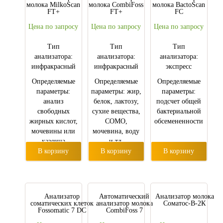
молока MilkoScan
молока CombiFoss
молока BactoScan
FT+
FT+
FC
Цена по запросу
Цена по запросу
Цена по запросу
Тип
Тип
Тип
анализатора:
анализатора:
анализатора:
инфракрасный
инфракрасный
экспресс
Определяемые
Определяемые
Определяемые
параметры:
параметры: жир,
параметры:
анализ
белок, лактозу,
подсчет общей
свободных
сухие вещества,
бактериальной
жирных кислот,
СОМО,
обсемененности
мочевины или
мочевина, воду
казеина
и тд.
В корзину
В корзину
В корзину
Анализатор
Автоматический
Анализатор молока
соматических клеток
анализатор молока
Соматос-В-2К
Fossomatic 7 DC
CombiFoss 7