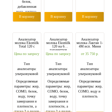
белок,
добавленная
вода, лактоза,
В корзину
точка
В корзину
В корзину
замерзания,
минеральные
соли и
температура
Анализатор
Анализатор
Анализатор
пробы
молока Ekomilk
молока Ekomilk
молока Лактан 1-
Total 120 с
120 на 6
4M исп. Мини
параметров
Цена по запросу
Цена по запросу
от 35 750
р.
Тип
Тип
Тип
анализатора:
анализатора:
анализатора:
ультразвуковой
ультразвуковой
ультразвуковой
Определяемые
Определяемые
Определяемые
параметры: жир,
параметры: жир,
параметры: жир,
СОМО, белок,
СОМО, белок,
СОМО, воду и
воду, точку
воду, точку
плотность
замерзания и
замерзания и
плотности, а
плотности, а
также 2-х видов
также 2-х видов