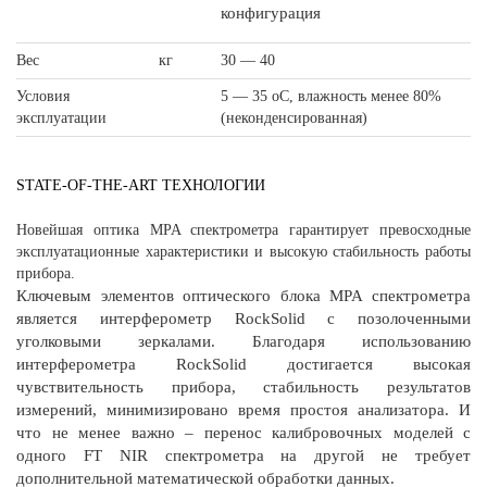
конфигурация
Вес
кг
30 — 40
Условия
5 — 35 оС, влажность менее 80%
эксплуатации
(неконденсированная)
STATE-OF-THE-ART ТЕХНОЛОГИИ
Новейшая оптика MPA спектрометра гарантирует превосходные
эксплуатационные характеристики и высокую стабильность работы
прибора.
Ключевым элементов оптического блока MPA спектрометра
является интерферометр RockSolid с позолоченными
уголковыми зеркалами. Благодаря использованию
интерферометра RockSolid достигается высокая
чувствительность прибора, стабильность результатов
измерений, минимизировано время простоя анализатора. И
что не менее важно – перенос калибровочных моделей с
одного FT NIR спектрометра на другой не требует
дополнительной математической обработки данных.