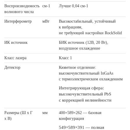
Воспроизводимость
см-1
Лучше 0,04 см-1
волнового числа
Интерферометр
мВт
Высокостабильный, устойчивый
к вибрациям,
не требующий настройки RockSolid
ИК источник
БИК источник (12В, 20 Вт),
воздушное охлаждение
Класс лазера
Класс 1
Детектор
Кюветное отделение:
высокочувствительный InGaAs
с термоэлектрическим охлаждением
Интегрирующая сфера:
высокочувствительный PbS
с коррекцией нелинейности
Размеры (Ш х Г
мм
400×589×262 — базовая
х В)
конфигурация
549×589×391 — полная