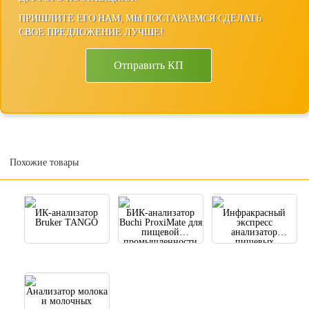
ПРИШЛИТЕ ЕГО НАМ, МЫ ПОСТАРАЕМСЯ СДЕЛАТЬ
СВОЕ ПРЕДЛОЖЕНИЕ ЛУЧШЕ!
Отправить КП
Похожие товары
ИК-анализатор
БИК-анализатор
Инфракрасный
Bruker TANGO
Buchi ProxiMate для
экспресс
пищевой
анализатор
промышленности
пищевых
продуктов
ZEUTEC
SpectraAlyzer
FOOD
Анализатор молока
и молочных