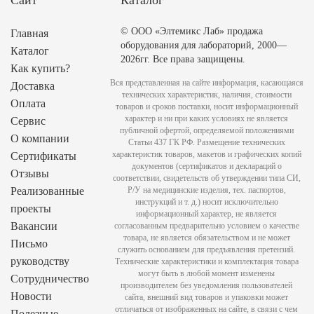
© ООО «Элтемикс Лаб» продажа
Главная
оборудования для лабораторий, 2000—
Каталог
2026гг. Все права защищены.
Как купить?
Вся представленная на сайте информация, касающаяся
Доставка
технических характеристик, наличия, стоимости
Оплата
товаров и сроков поставки, носит информационный
характер и ни при каких условиях не является
Сервис
публичной офертой, определяемой положениями
О компании
Статьи 437 ГК РФ. Размещение технических
характеристик товаров, макетов и графических копий
Сертификаты
документов (сертификатов и деклараций о
Отзывы
соответствии, свидетельств об утверждении типа СИ,
Реализованные
Р/У на медицинские изделия, тех. паспортов,
инструкций и т. д.) носит исключительно
проекты
информационный характер, не является
Вакансии
согласованным предварительно условием о качестве
товара, не является обязательством и не может
Письмо
служить основанием для предъявления претензий.
руководству
Технические характеристики и комплектация товара
могут быть в любой момент изменены
Сотрудничество
производителем без уведомления пользователей
Новости
сайта, внешний вид товаров и упаковки может
отличаться от изображенных на сайте, в связи с чем
Полезные