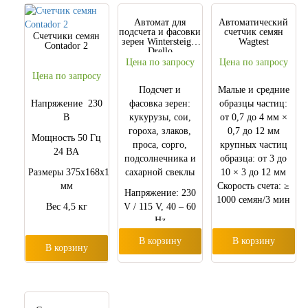
Автомат для
Автоматический
подсчета и фасовки
счетчик семян
Счетчики семян
зерен Wintersteiger
Wagtest
Contador 2
Drello
Цена по запросу
Цена по запросу
Цена по запросу
Подсчет и
Малые и средние
Напряжение 230
фасовка зерен:
образцы частиц:
В
кукурузы, сои,
от 0,7 до 4 мм ×
гороха, злаков,
0,7 до 12 мм
Мощность 50 Гц
проса, сорго,
крупных частиц
24 ВA
подсолнечника и
образца: от 3 до
Размеры 375x168x185
сахарной свеклы
10 × 3 до 12 мм
мм
Скорость счета: ≥
Напряжение: 230
1000 семян/3 мин
Вес 4,5 кг
V / 115 V, 40 – 60
Hz
В корзину
В корзину
В корзину