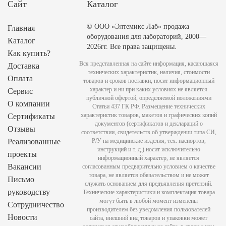
Сайт
Каталог
© ООО «Элтемикс Лаб» продажа
Главная
оборудования для лабораторий, 2000—
Каталог
2026гг. Все права защищены.
Как купить?
Вся представленная на сайте информация, касающаяся
Доставка
технических характеристик, наличия, стоимости
Оплата
товаров и сроков поставки, носит информационный
характер и ни при каких условиях не является
Сервис
публичной офертой, определяемой положениями
О компании
Статьи 437 ГК РФ. Размещение технических
характеристик товаров, макетов и графических копий
Сертификаты
документов (сертификатов и деклараций о
Отзывы
соответствии, свидетельств об утверждении типа СИ,
Реализованные
Р/У на медицинские изделия, тех. паспортов,
инструкций и т. д.) носит исключительно
проекты
информационный характер, не является
Вакансии
согласованным предварительно условием о качестве
товара, не является обязательством и не может
Письмо
служить основанием для предъявления претензий.
руководству
Технические характеристики и комплектация товара
могут быть в любой момент изменены
Сотрудничество
производителем без уведомления пользователей
Новости
сайта, внешний вид товаров и упаковки может