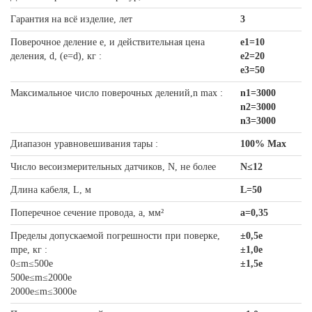
Гарантия на всё изделие, лет
3
Поверочное деление e, и действительная цена
е1=10
деления, d, (e=d), кг :
е2=20
е3=50
Максимальное число поверочных делений,n max :
n1=3000
n2=3000
n3=3000
Диапазон уравновешивания тары :
100% Max
Число весоизмерительных датчиков, N, не более
N≤12
Длина кабеля, L, м
L=50
Поперечное сечение провода, а, мм²
a=0,35
Пределы допускаемой погрешности при поверке,
±0,5e
mpe, кг :
±1,0e
0≤m≤500e
±1,5e
500e≤m≤2000e
2000e≤m≤3000e