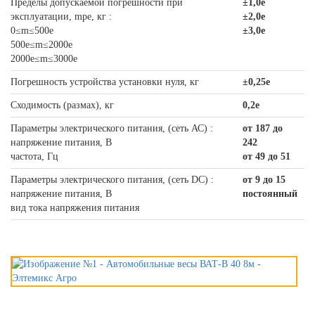
Пределы допускаемой погрешности при
±1,0e
эксплуатации, mpe, кг :
±2,0e
0≤m≤500e
±3,0e
500e≤m≤2000e
2000e≤m≤3000e
Погрешность устройства установки нуля, кг
±0,25e
Сходимость (размах), кг
0,2e
Параметры электрического питания, (сеть АС) :
от 187 до
напряжение питания, В
242
частота, Гц
от 49 до 51
Параметры электрического питания, (сеть DС) :
от 9 до 15
напряжение питания, В
постоянный
вид тока напряжения питания