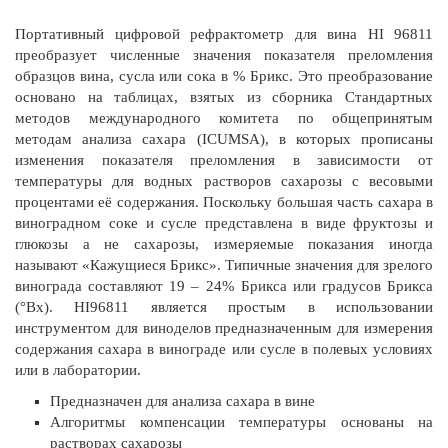
Портативный цифровой рефрактометр для вина HI 96811
преобразует численные значения показателя преломления
образцов вина, сусла или сока в % Брикс. Это преобразование
основано на таблицах, взятых из сборника Стандартных
методов международного комитета по общепринятым
методам анализа сахара (ICUMSA), в которых прописаны
изменения показателя преломления в зависимости от
температуры для водных растворов сахарозы с весовыми
процентами её содержания. Поскольку большая часть сахара в
виноградном соке и сусле представлена в виде фруктозы и
глюкозы а не сахарозы, измеряемые показания иногда
называют «Кажущиеся Брикс». Типичные значения для зрелого
винограда составляют 19 – 24% Брикса или градусов Брикса
(°Bx). HI96811 является простым в использовании
инструментом для виноделов предназначенным для измерения
содержания сахара в винограде или сусле в полевых условиях
или в лаборатории.
Предназначен для анализа сахара в вине
Алгоритмы компенсации температуры основаны на
растворах сахарозы