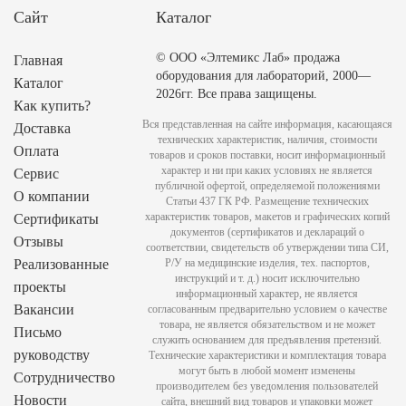
Сайт
Каталог
© ООО «Элтемикс Лаб» продажа
Главная
оборудования для лабораторий, 2000—
Каталог
2026гг. Все права защищены.
Как купить?
Вся представленная на сайте информация, касающаяся
Доставка
технических характеристик, наличия, стоимости
Оплата
товаров и сроков поставки, носит информационный
характер и ни при каких условиях не является
Сервис
публичной офертой, определяемой положениями
О компании
Статьи 437 ГК РФ. Размещение технических
характеристик товаров, макетов и графических копий
Сертификаты
документов (сертификатов и деклараций о
Отзывы
соответствии, свидетельств об утверждении типа СИ,
Реализованные
Р/У на медицинские изделия, тех. паспортов,
инструкций и т. д.) носит исключительно
проекты
информационный характер, не является
Вакансии
согласованным предварительно условием о качестве
товара, не является обязательством и не может
Письмо
служить основанием для предъявления претензий.
руководству
Технические характеристики и комплектация товара
могут быть в любой момент изменены
Сотрудничество
производителем без уведомления пользователей
Новости
сайта, внешний вид товаров и упаковки может