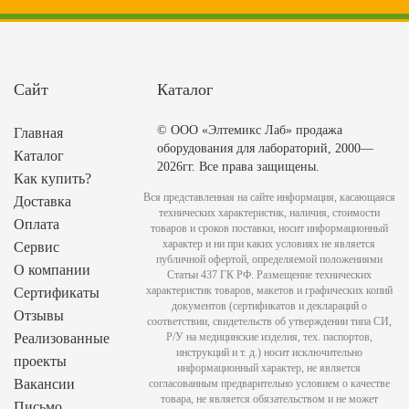
Сайт
Каталог
© ООО «Элтемикс Лаб» продажа
Главная
оборудования для лабораторий, 2000—
Каталог
2026гг. Все права защищены.
Как купить?
Вся представленная на сайте информация, касающаяся
Доставка
технических характеристик, наличия, стоимости
Оплата
товаров и сроков поставки, носит информационный
характер и ни при каких условиях не является
Сервис
публичной офертой, определяемой положениями
О компании
Статьи 437 ГК РФ. Размещение технических
характеристик товаров, макетов и графических копий
Сертификаты
документов (сертификатов и деклараций о
Отзывы
соответствии, свидетельств об утверждении типа СИ,
Реализованные
Р/У на медицинские изделия, тех. паспортов,
инструкций и т. д.) носит исключительно
проекты
информационный характер, не является
Вакансии
согласованным предварительно условием о качестве
товара, не является обязательством и не может
Письмо