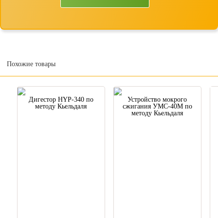
Похожие товары
Дигестор HYP-340 по
Устройство мокрого
методу Кьельдаля
сжигания УМС-40М по
методу Кьельдаля