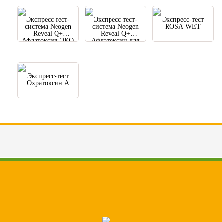
Экспресс тест-
Экспресс тест-
Экспресс-тест
система Neogen
система Neogen
ROSA WET
Reveal Q+
Reveal Q+
Афлатоксин ЭКО
Афлатоксин для
для
количественного
количественного
определения
определения
микотоксинов
микотоксинов
Экспресс-тест
Охратоксин А