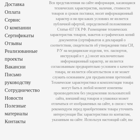
Вся представленная на сайте информация, касающаяся
Доставка
технических характеристик, наличия, стоимости
Оплата
товаров и сроков поставки, носит информационный
характер и ни при каких условиях не является
Сервис
публичной офертой, определяемой положениями
О компании
Статьи 437 ГК РФ. Размещение технических
характеристик товаров, макетов и графических копий
Сертификаты
документов (сертификатов и деклараций о
Отзывы
соответствии, свидетельств об утверждении типа СИ,
Реализованные
Р/У на медицинские изделия, тех. паспортов,
инструкций и т. д.) носит исключительно
проекты
информационный характер, не является
Вакансии
согласованным предварительно условием о качестве
товара, не является обязательством и не может
Письмо
служить основанием для предъявления претензий.
руководству
Технические характеристики и комплектация товара
могут быть в любой момент изменены
Сотрудничество
производителем без уведомления пользователей
Новости
сайта, внешний вид товаров и упаковки может
отличаться от изображенных на сайте, в связи с чем
Полезные
рекомендуем перед приобретением товара уточнить
материалы
интересующие Вас характеристики по контактам,
указанным на сайте. Используя настоящий сайт, вы
Контакты