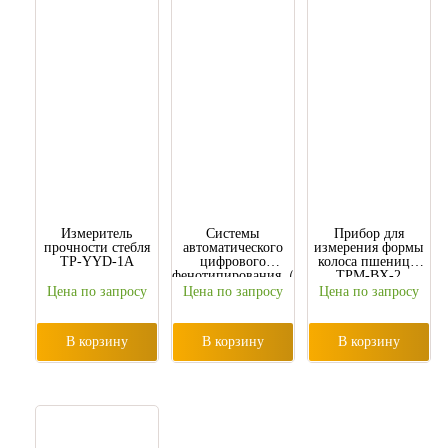
Измеритель
Системы
Прибор для
прочности стебля
автоматического
измерения формы
TP-YYD-1A
цифрового
колоса пшеницы
фенотипирования（2D)
TPM-BX-2
TP-plant-VL2 /
Цена по запросу
Цена по запросу
Цена по запросу
（3D) TP-plant-VL2
/ TP-plant-VL3
В корзину
В корзину
В корзину