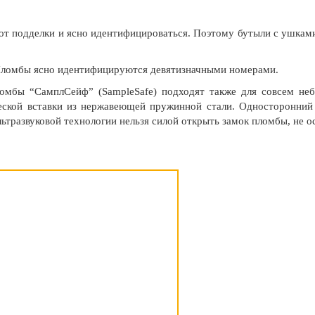
 от подделки и ясно идентифицироваться. Поэтому бутыли с ушка
Пломбы ясно идентифицируются девятизначными номерами.
омбы “СамплСейф” (SampleSafe) подходят также для совсем неб
еской вставки из нержавеющей пружинной стали. Односторонний
тразвуковой технологии нельзя силой открыть замок пломбы, не о