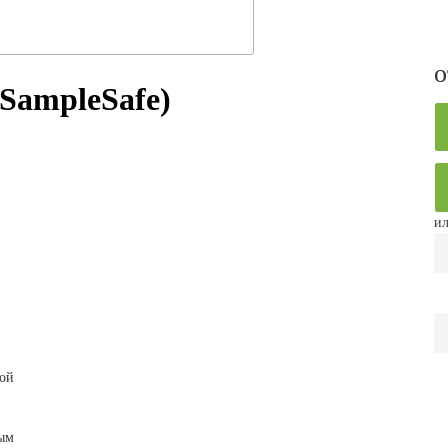
о
SampleSafe)
ил
ой
ым