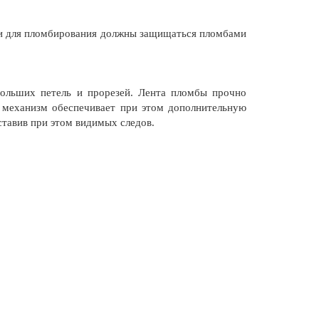
food &
pharma)
Maxi
ми для пломбирования должны защищаться пломбами
150x150
ольших петель и прорезей. Лента пломбы прочно
 механизм обеспечивает при этом дополнительную
ставив при этом видимых следов.