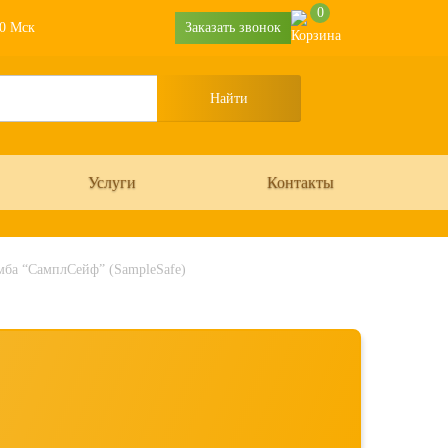
0
30 Мск
Заказать звонок
Услуги
Контакты
ба “СамплСейф” (SampleSafe)