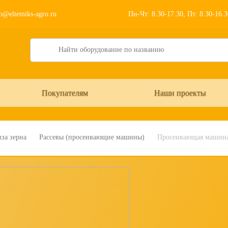
o@eltemiks-agro.ru
Пн-Чт: 8.30-17.30, Пт: 8.30-16.
Search
Покупателям
Наши проекты
за зерна
Рассевы (просеивающие машины)
Просеивающая машина 