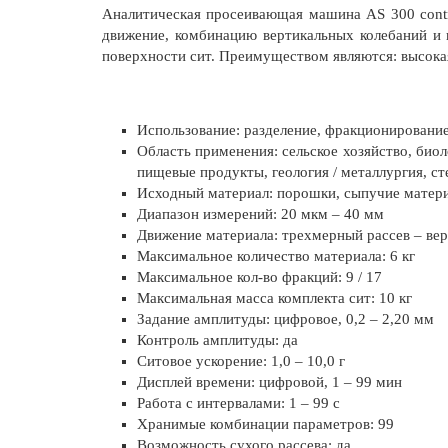
Аналитическая просеивающая машина AS 300 contr
движение, комбинацию вертикальных колебаний и 
поверхности сит. Преимуществом являются: высокая
Использование: разделение, фракционирование
Область применения: сельское хозяйство, био
пищевые продукты, геология / металлургия, ст
Исходный материал: порошки, сыпучие матери
Диапазон измерений: 20 мкм – 40 мм
Движение материала: трехмерный рассев – ве
Максимальное количество материала: 6 кг
Максимальное кол-во фракций: 9 / 17
Максимальная масса комплекта сит: 10 кг
Задание амплитуды: цифровое, 0,2 – 2,20 мм
Контроль амплитуды: да
Ситовое ускорение: 1,0 – 10,0 г
Дисплей времени: цифровой, 1 – 99 мин
Работа с интервалами: 1 – 99 с
Хранимые комбинации параметров: 99
Возможность сухого рассева: да