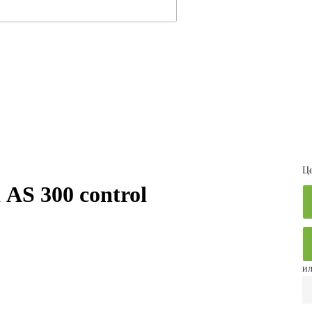
Це
S 300 control
ил