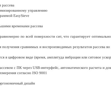
 рассева
тимизированному управлению
раммой EasySieve
льшими временами рассева
равномерно по всей поверхности сит, что гарантирует оптимально
я получения сравнимых и воспроизводимых результатов рассева во
ся в цифровом виде (время, амплитуда вибрации или ситовое ускор
ассевом с ПК через USB-интерфейс, автоматического расчета и док
измерения согласно ISO 9001
 эргономичный дизайн