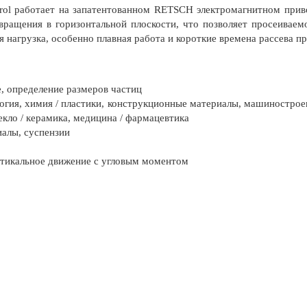
ol работает на запатентованном RETSCH электромагнитном приво
вращения в горизонтальной плоскости, что позволяет просеиваем
 нагрузка, особенно плавная работа и короткие времена рассева п
, определение размеров частиц
логия, химия / пластики, конструкционные материалы, машиностроен
екло / керамика, медицина / фармацевтика
алы, суспензии
ртикальное движение с угловым моментом