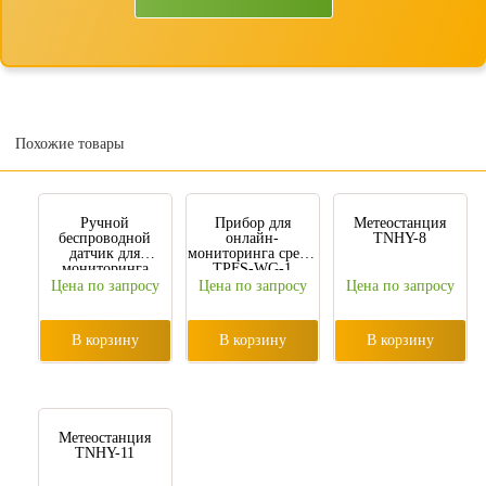
Похожие товары
Ручной
Прибор для
Метеостанция
беспроводной
онлайн-
TNHY-8
датчик для
мониторинга среды
мониторинга
TPFS-WG-1
погоды TPJ-24-G
Цена по запросу
Цена по запросу
Цена по запросу
В корзину
В корзину
В корзину
Метеостанция
TNHY-11