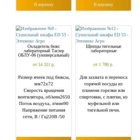
В корзину
В корзину
Охладитель бюкс
Щипцы тигельные
лабораторный Tаглер
лабораторные
ОБЛУ-06 (универсальный)
от 14 321
р.
от 1 780
р.
Размер ячеек под бюксы,
Для захвата и переноса
мм72х72
горячей посуды из
Скорость вращения
пламени горелки или
вентилятора, об/мин2650
спиртовки, с плитки, из
Поток воздуха, л/мин90
муфельной или
Напряжение питания
тигельной печи.
сети, В / Гц220В /50