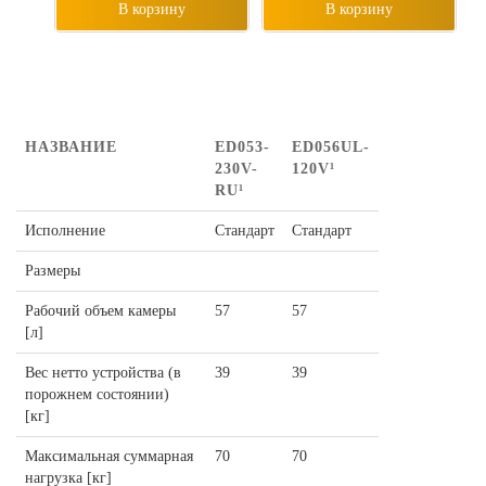
В корзину
В корзину
НАЗВАНИЕ
ED053-
ED056UL-
230V-
120V¹
RU¹
Исполнение
Стандарт
Стандарт
Размеры
Рабочий объем камеры
57
57
[л]
Вес нетто устройства (в
39
39
порожнем состоянии)
[кг]
Максимальная суммарная
70
70
нагрузка [кг]