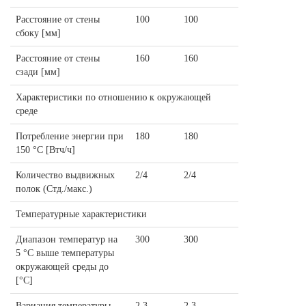
Расстояние от стены
100
100
сбоку [мм]
Расстояние от стены
160
160
сзади [мм]
Характеристики по отношению к окружающей
среде
Потребление энергии при
180
180
150 °C [Втч/ч]
Количество выдвижных
2/4
2/4
полок (Стд./макс.)
Температурные характеристики
Диапазон температур на
300
300
5 °C выше температуры
окружающей среды до
[°C]
Вариация температуры
2.3
2.3