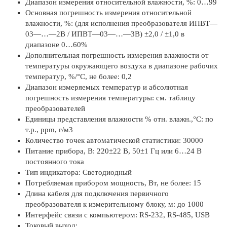
Диапазон измерения относительной влажности, %: 0…99
Основная погрешность измерения относительной
влажности, %: (для исполнения преобразователя ИПВТ—
03—…—2В / ИПВТ—03—…—3В) ±2,0 / ±1,0 в
диапазоне 0…60%
Дополнительная погрешность измерения влажности от
температуры окружающего воздуха в диапазоне рабочих
температур, %/°С, не более: 0,2
Диапазон измеряемых температур и абсолютная
погрешность измерения температуры: см. таблицу
преобразователей
Единицы представления влажности % отн. влажн.,°С: по
т.р., ppm, г/м3
Количество точек автоматической статистики: 30000
Питание прибора, В: 220±22 В, 50±1 Гц или 6…24 В
постоянного тока
Тип индикатора: Светодиодный
Потребляемая прибором мощность, Вт, не более: 15
Длина кабеля для подключения первичного
преобразователя к измерительному блоку, м: до 1000
Интерфейс связи с компьютером: RS-232, RS-485, USB
Токовый выход: