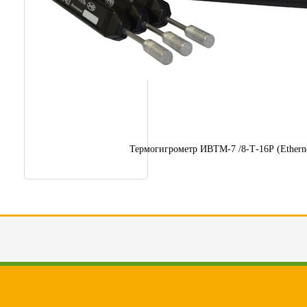
Термогигрометр ИВТМ-7 /8-Т-16Р (Etherne