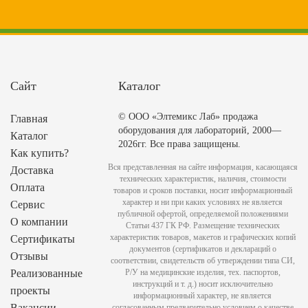
Сайт
Каталог
© ООО «Элтемикс Лаб» продажа
Главная
оборудования для лабораторий, 2000—
Каталог
2026гг. Все права защищены.
Как купить?
Вся представленная на сайте информация, касающаяся
Доставка
технических характеристик, наличия, стоимости
Оплата
товаров и сроков поставки, носит информационный
характер и ни при каких условиях не является
Сервис
публичной офертой, определяемой положениями
О компании
Статьи 437 ГК РФ. Размещение технических
характеристик товаров, макетов и графических копий
Сертификаты
документов (сертификатов и деклараций о
Отзывы
соответствии, свидетельств об утверждении типа СИ,
Реализованные
Р/У на медицинские изделия, тех. паспортов,
инструкций и т. д.) носит исключительно
проекты
информационный характер, не является
Вакансии
согласованным предварительно условием о качестве