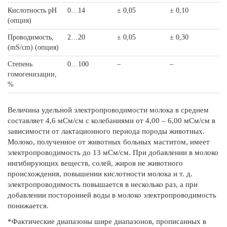
Кислотность рН
0…14
± 0,05
± 0,10
(опция)
Проводимость,
2…20
± 0,05
± 0,30
(mS/cm) (опция)
Степень
0…100
–
–
гомогенизации,
%
Величина удельной электропроводимости молока в среднем
составляет 4,6 мСм/см с колебаниями от 4,00 – 6,00 мСм/см в
зависимости от лактационного периода породы животных.
Молоко, полученное от животных больных маститом, имеет
электропроводимость до 13 мСм/см. При добавлении в молоко
ингибирующих веществ, солей, жиров не животного
происхождения, повышении кислотности молока и т. д.
электропроводимость повышается в несколько раз, а при
добавлении посторонней воды в молоко электропроводимость
понижается.
*Фактические диапазоны шире диапазонов, прописанных в