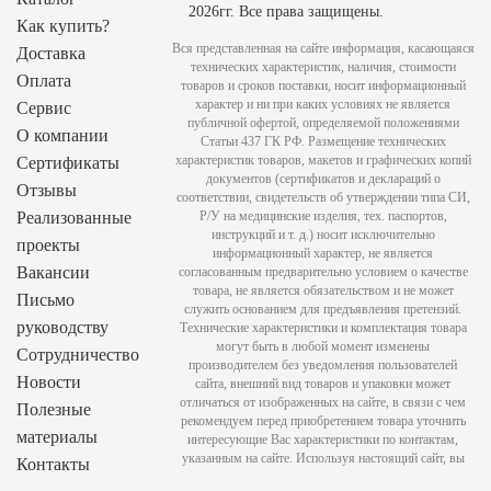
2026гг. Все права защищены.
Как купить?
Вся представленная на сайте информация, касающаяся
Доставка
технических характеристик, наличия, стоимости
Оплата
товаров и сроков поставки, носит информационный
характер и ни при каких условиях не является
Сервис
публичной офертой, определяемой положениями
О компании
Статьи 437 ГК РФ. Размещение технических
характеристик товаров, макетов и графических копий
Сертификаты
документов (сертификатов и деклараций о
Отзывы
соответствии, свидетельств об утверждении типа СИ,
Реализованные
Р/У на медицинские изделия, тех. паспортов,
инструкций и т. д.) носит исключительно
проекты
информационный характер, не является
Вакансии
согласованным предварительно условием о качестве
товара, не является обязательством и не может
Письмо
служить основанием для предъявления претензий.
руководству
Технические характеристики и комплектация товара
могут быть в любой момент изменены
Сотрудничество
производителем без уведомления пользователей
Новости
сайта, внешний вид товаров и упаковки может
отличаться от изображенных на сайте, в связи с чем
Полезные
рекомендуем перед приобретением товара уточнить
материалы
интересующие Вас характеристики по контактам,
указанным на сайте. Используя настоящий сайт, вы
Контакты