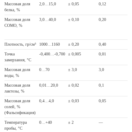
Массовая доля
2,0…15,0
± 0,05
0,12
белка, %
Массовая доля
3,0…40,0
± 0,10
0,20
СОМО, %
Плотность, гр/см³
1000…1160
± 0,20
0,40
Точка
-0,400…-0,700
± 0,005
0,01
замерзания, °C
Массовая доля
0…70
± 3,0
3,0
воды, %
Массовая доля
0,01…20,0
± 0,02
0,1
лактозы, %
Массовая доля
0,4…4,0
± 0,03
0,05
солей, %
(Фальсификация)
Температура
0…+40
± 2
—
пробы, °C