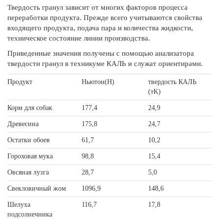
Твердость гранул зависит от многих факторов процесса
переработки продукта. Прежде всего учитываются свойства
входящего продукта, подача пара и количества жидкости,
техническое состояние линии производства.
Приведенные значения получены с помощью анализатора
твердости гранул в техникуме КАЛЬ и служат ориентирами.
Продукт
Ньютон(Н)
твердость КАЛЬ
(тK)
Корм для собак
177,4
24,9
Древесина
175,8
24,7
Остатки обоев
61,7
10,2
Гороховая мука
98,8
15,4
Овсяная лузга
28,7
5,0
Свекловичный жом
1096,9
148,6
Шелуха
116,7
17,8
подсолнечника