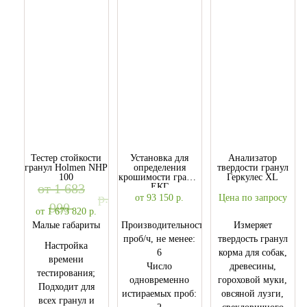
Тестер стойкости
Установка для
Анализатор
гранул Holmen NHP
определения
твердости гранул
100
крошимости гранул
Геркулес XL
от 1 683
ЕКГ
р.
от 93 150
р.
Цена по запросу
900
от 1 673 820
р.
Малые габариты
Производительность,
Измеряет
проб/ч, не менее:
твердость гранул
Настройка
6
корма для собак,
времени
Число
древесины,
тестирования;
одновременно
гороховой муки,
Подходит для
истираемых проб:
овсяной лузги,
всех гранул и