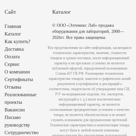
Сайт
Каталог
© ООО «Элтемикс Лаб» продажа
Главная
оборудования для лабораторий, 2000—
Каталог
2026гг. Все права защищены.
Как купить?
Вся представленная на сайте информация, касающаяся
Доставка
технических характеристик, наличия, стоимости
Оплата
товаров и сроков поставки, носит информационный
характер и ни при каких условиях не является
Сервис
публичной офертой, определяемой положениями
О компании
Статьи 437 ГК РФ. Размещение технических
характеристик товаров, макетов и графических копий
Сертификаты
документов (сертификатов и деклараций о
Отзывы
соответствии, свидетельств об утверждении типа СИ,
Реализованные
Р/У на медицинские изделия, тех. паспортов,
инструкций и т. д.) носит исключительно
проекты
информационный характер, не является
Вакансии
согласованным предварительно условием о качестве
товара, не является обязательством и не может
Письмо
служить основанием для предъявления претензий.
руководству
Технические характеристики и комплектация товара
могут быть в любой момент изменены
Сотрудничество
производителем без уведомления пользователей