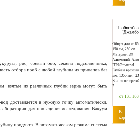
Пробоотбо
“Джамбо
Общая длина: 85
150 см, 250 см
Материал: ￼
Алюминий, Алю
куруза, рис, соевый боб, семена подсолнечника,
ПТФЭmaterial.
ность отбора проб с любой глубины из прицепов без
Глубина врезани
мм, 1355 мм, 2
Кол-во отверстий:
м, взятые из различных глубин зерна могут быть
7
от 131 18
овод доставляется в нужную точку автоматически.
 лабораторию для проведения исследования. Вакуум
В
корзину
лубину продукта. В автоматическом режиме система