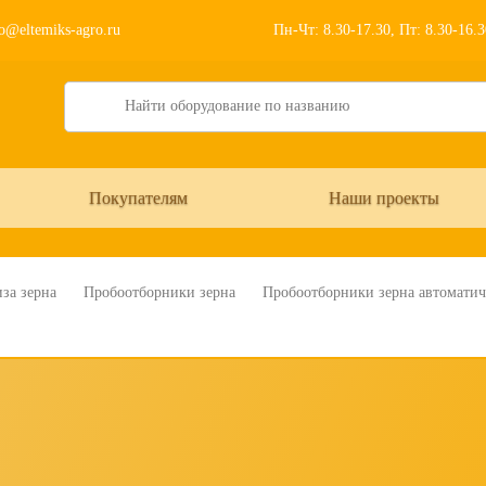
o@eltemiks-agro.ru
Пн-Чт: 8.30-17.30, Пт: 8.30-16.
Search
Покупателям
Наши проекты
за зерна
Пробоотборники зерна
Пробоотборники зерна автоматич