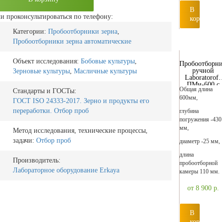
В
и проконсультироваться по телефону:
корзину
Категории:
Пробоотборники зерна
,
Пробоотборники зерна автоматические
Объект исследования:
Бобовые культуры
,
Пробоотборн
ручной
Зерновые культуры
,
Масличные культуры
Laboratoroff
ПМн-600 с
Общая длина
Стандарты и ГОСТы:
емкостью 25
600мм,
мл
ГОСТ ISO 24333-2017. Зерно и продукты его
переработки. Отбор проб
глубина
погружения -430
мм,
Метод исследования, технические процессы,
задачи:
Отбор проб
диаметр -25 мм,
длина
Производитель:
пробоотборной
Лабораторное оборудование Erkaya
камеры 110 мм.
от 8 900
р.
В
корзину