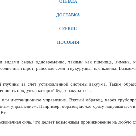
ОПЛАТА
ДОСТАВКА
СЕРВИС
ПОСОБИЯ
ми видами сырья одновременно, такими как пшеница, ячмень, ку
дсолнечный шрот, рапсовое семя и кукурузная клейковина. Возмож
 глубины за счет установленной системы вакуума. Таким образо
нность продукта, который будет закупаться.
или дистанционное управление. Взятый образец, через трубопр
нным управлением. Например, образец может сразу направляться в
кВт.
бесконечная сила, что делает возможным проникновение на любую г