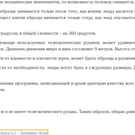
е механических компонентов, то возможность поломок снижается, 
бразца начинается только после того, как кончик зонда касается
есс взятия образца начинается только тогда, как зонд опускаетс
 градусов, в общей сложности – на 360 градусов.
помощи используемых телескопических рукавов, может удлинять
м. Диапазон движения вверх и вниз составляет 9 метров. Высота от
и от влажности и плотности зерен, может брать образцы в различн
сти от необходимости, зонды могут быть в следующих размерах 2
ановки программы, записывающей в архив критерии качества всех
ем.
м и не имеет телескопического рукава. Таким образом, общая длина