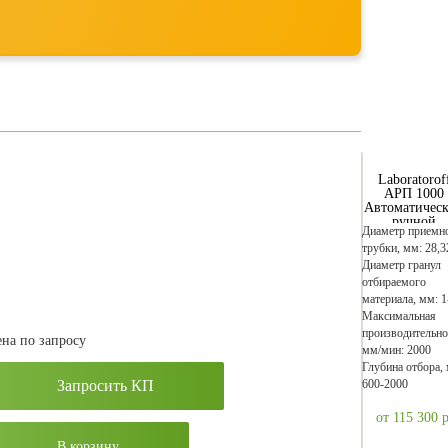
Laboratorof
АРП 1000
Автоматичес
ручной
Диаметр приемн
пробоотборн
трубки, мм: 28,3
сыпучих
материало
Диаметр гранул
отбираемого
материала, мм: 1
Максимальная
производительно
на по запросу
мм/мин: 2000
Глубина отбора,
600-2000
Запросить КП
от 115 300
р
В корзину