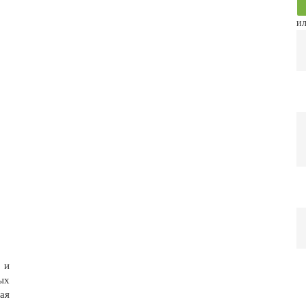
ил
 и
ых
ая