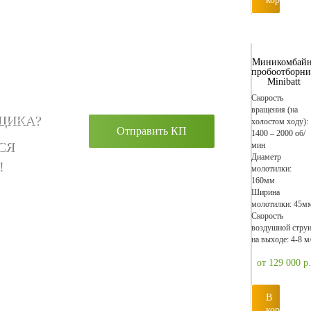
Миникомбайн
пробоотборни
Minibatt
Скорость
вращения (на
ЩИКА?
холостом ходу):
Отправить КП
1400 – 2000 об/
СЯ
мин
Диаметр
!
молотилки:
160мм
Ширина
молотилки: 45м
Скорость
воздушной стру
на выходе: 4-8 м
от 129 000
р.
В
корзину