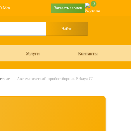
0
30 Мск
Заказать звонок
Услуги
Контакты
еские
Автоматический пробоотборник Erkaya G1