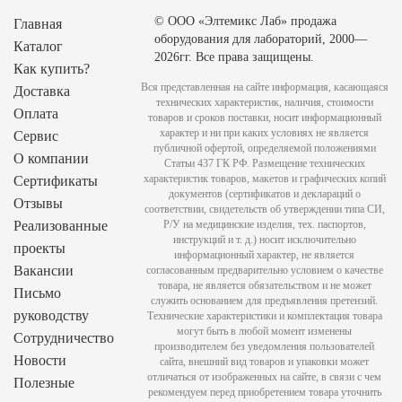
© ООО «Элтемикс Лаб» продажа
Главная
оборудования для лабораторий, 2000—
Каталог
2026гг. Все права защищены.
Как купить?
Вся представленная на сайте информация, касающаяся
Доставка
технических характеристик, наличия, стоимости
Оплата
товаров и сроков поставки, носит информационный
характер и ни при каких условиях не является
Сервис
публичной офертой, определяемой положениями
О компании
Статьи 437 ГК РФ. Размещение технических
характеристик товаров, макетов и графических копий
Сертификаты
документов (сертификатов и деклараций о
Отзывы
соответствии, свидетельств об утверждении типа СИ,
Реализованные
Р/У на медицинские изделия, тех. паспортов,
инструкций и т. д.) носит исключительно
проекты
информационный характер, не является
Вакансии
согласованным предварительно условием о качестве
товара, не является обязательством и не может
Письмо
служить основанием для предъявления претензий.
руководству
Технические характеристики и комплектация товара
могут быть в любой момент изменены
Сотрудничество
производителем без уведомления пользователей
Новости
сайта, внешний вид товаров и упаковки может
отличаться от изображенных на сайте, в связи с чем
Полезные
рекомендуем перед приобретением товара уточнить