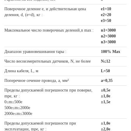
Поверочное деление e, и действительная цена
е1=10
деления, d, (e=d), кг :
е2=20
е3=50
Максимальное число поверочных делений,n max :
n1=3000
n2=3000
n3=3000
Диапазон уравновешивания тары :
100% Max
Число весоизмерительных датчиков, N, не более
N≤12
Длина кабеля, L, м
L=50
Поперечное сечение провода, а, мм²
a=0,35
Пределы допускаемой погрешности при поверке,
±0,5e
mpe, кг :
±1,0e
0≤m≤500e
±1,5e
500e≤m≤2000e
2000e≤m≤3000e
Пределы допускаемой погрешности при
±1,0e
эксплуатации, mpe, кг :
±2,0e