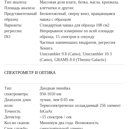
Тип анализа:
Массовая доля влаги, белка, масла, крахмала,
Площадь анализа:
клетчатки и другие.
Представительный
Бесконтактный, сверху вниз, вращающаяся
образец:
чашка с образцом
Варианты
Стандартная чашка для образца 108 см2
регрессии:
Непрерывное измерение по всей площади
ПО:
образца, 15 спектров в секунду
Частных наименьших квадратов, регрессия
Хонига
Unscrambler 9.8 (Camo), Unscrambler 10.3
(Camo), GRAMS 8.0 (Thermo Galactic)
СПЕКТРОМЕТР И ОПТИКА
Тип
Диодная линейка
спектрометра:
950-1650 нм
Диапазон длин
лучше, чем 0.05 нм
волн:
Термоэлектрически охлаждаемый 256 элемент
Точность:
InGaAs
Детектор:
~15 спектров / сек
Кол-во сканов:
Минимум два года. Возможность
Срок службы
самостоятельной замены