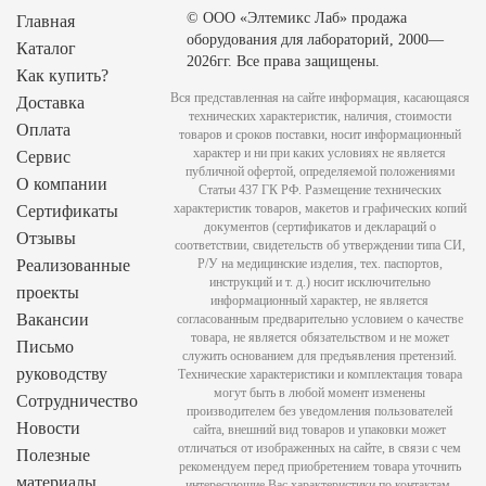
© ООО «Элтемикс Лаб» продажа
Главная
оборудования для лабораторий, 2000—
Каталог
2026гг. Все права защищены.
Как купить?
Вся представленная на сайте информация, касающаяся
Доставка
технических характеристик, наличия, стоимости
Оплата
товаров и сроков поставки, носит информационный
характер и ни при каких условиях не является
Сервис
публичной офертой, определяемой положениями
О компании
Статьи 437 ГК РФ. Размещение технических
характеристик товаров, макетов и графических копий
Сертификаты
документов (сертификатов и деклараций о
Отзывы
соответствии, свидетельств об утверждении типа СИ,
Реализованные
Р/У на медицинские изделия, тех. паспортов,
инструкций и т. д.) носит исключительно
проекты
информационный характер, не является
Вакансии
согласованным предварительно условием о качестве
товара, не является обязательством и не может
Письмо
служить основанием для предъявления претензий.
руководству
Технические характеристики и комплектация товара
могут быть в любой момент изменены
Сотрудничество
производителем без уведомления пользователей
Новости
сайта, внешний вид товаров и упаковки может
отличаться от изображенных на сайте, в связи с чем
Полезные
рекомендуем перед приобретением товара уточнить
материалы
интересующие Вас характеристики по контактам,