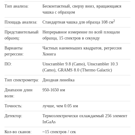
Тип анализа:
Бесконтактный, сверху вниз, вращающаяся
чашка с образцом
2
Площадь анализа:
Стандартная чашка для образца 108 см
Представительный
Непрерывное измерение по всей площали
образец:
образца, 15 спектров в секунду
Варианты
Частных наименьших квадратов, регрессия
регрессии:
Хонига
ПО:
Unscrambler 9.8 (Camo), Unscrambler 10.3
(Camo), GRAMS 8.0 (Thermo Galactic)
Тип спектрометра:
Диодная линейка
Диапазон длин
950-1650 нм
волн:
Точность:
лучше, чем 0.05 нм
Детектор:
Термоэлектрически охлаждаемый 256 элемент
InGaAs
Кол-во сканов:
~15 спектров / сек