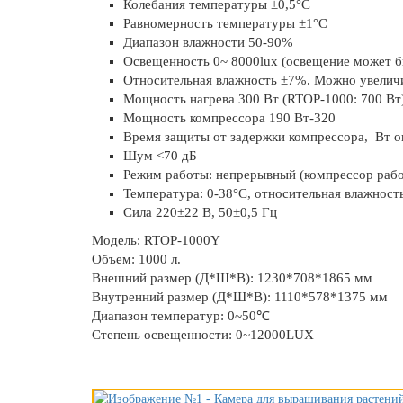
Колебания температуры ±0,5°C
Равномерность температуры ±1°C
Диапазон влажности 50-90%
Освещенность 0~ 8000lux (освещение может б
Относительная влажность ±7%. Можно увеличи
Мощность нагрева 300 Вт (RTOP-1000: 700 Вт
Мощность компрессора 190 Вт-320
Время защиты от задержки компрессора, Вт о
Шум <70 дБ
Режим работы: непрерывный (компрессор рабо
Температура: 0-38°C, относительная влажность
Сила 220±22 В, 50±0,5 Гц
Модель: RTOP-1000Y
Объем: 1000 л.
Внешний размер (Д*Ш*В): 1230*708*1865 мм
Внутренний размер (Д*Ш*В): 1110*578*1375 мм
Диапазон температур: 0~50℃
Степень освещенности: 0~12000LUX