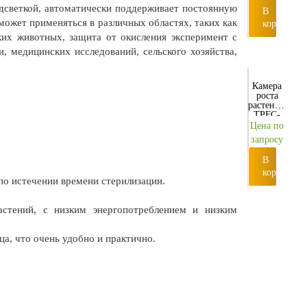
дсветкой, автоматически поддерживает постоянную
В
ожет применяться в различных областях, таких как
корзину
ких животных, защита от окисления эксперимент с
, медицинских исследований, сельского хозяйства,
Камера
роста
растений
TPFC-
1480
Цена по
запросу
В
корзину
по истечении времени стерилизации.
астений, с низким энергопотреблением и низким
а, что очень удобно и практично.