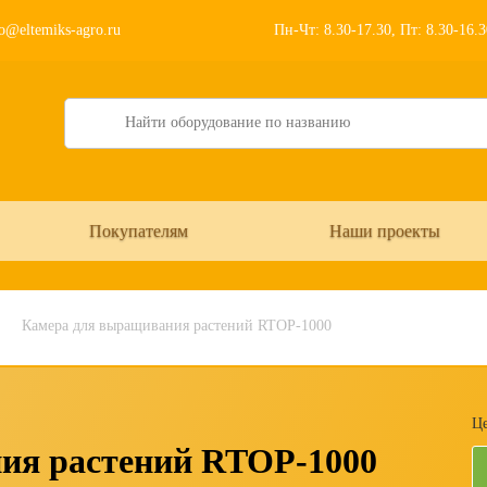
o@eltemiks-agro.ru
Пн-Чт: 8.30-17.30, Пт: 8.30-16.
Search
Покупателям
Наши проекты
Камера для выращивания растений RTOP-1000
Це
ия растений RTOP-1000