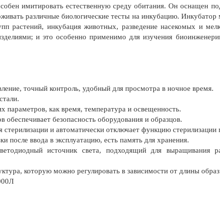
особен имитировать естественную среду обитания. Он оснащен по
живать различные биологические тесты на инкубацию. Инкубатор м
пп растений, инкубация животных, разведение насекомых и мел
зделиями; и это особенно применимо для изучения биоинженерии
ление, точный контроль, удобный для просмотра в ночное время.
стали.
 параметров, как время, температура и освещенность.
ов обеспечивает безопасность оборудования и образцов.
я стерилизации и автоматически отключает функцию стерилизации 
ки после ввода в эксплуатацию, есть память для хранения.
 светодиодный источник света, подходящий для выращивания р
ктура, которую можно регулировать в зависимости от длины образц
000Л