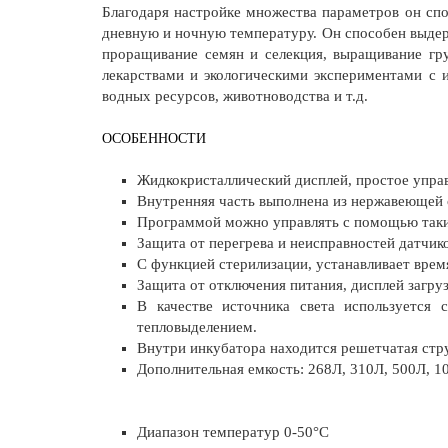
Благодаря настройке множества параметров он сп
дневную и ночную температуру. Он способен выдер
проращивание семян и селекция, выращивание гру
лекарствами и экологическими экспериментами с и
водных ресурсов, животноводства и т.д.
ОСОБЕННОСТИ
Жидкокристаллический дисплей, простое управ
Внутренняя часть выполнена из нержавеющей 
Программой можно управлять с помощью таких
Защита от перегрева и неисправностей датчик
С функцией стерилизации, устанавливает врем
Защита от отключения питания, дисплей загруз
В качестве источника света используется
тепловыделением.
Внутри инкубатора находится решетчатая стру
Дополнительная емкость: 268Л, 310Л, 500Л, 1
Диапазон температур 0-50°C