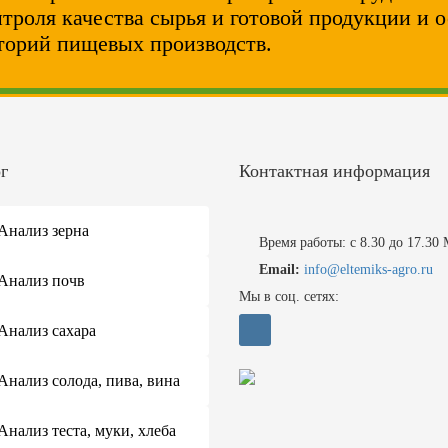
нтроля качества сырья и готовой продукции и 
торий пищевых производств.
г
Контактная информация
Анализ зерна
Время работы: с 8.30 до 17.30
Email:
info@eltemiks-agro.ru
Анализ почв
Мы в соц. сетях:
Анализ сахара
Анализ солода, пива, вина
Анализ теста, муки, хлеба