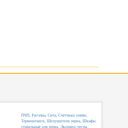
ПЧП
,
Рассевы
,
Сита
,
Счетчики семян
,
Термоштанги
,
Шелушители зерна
,
Шкафы
,
сушильные для зерна
,
Экспресс-тесты
,