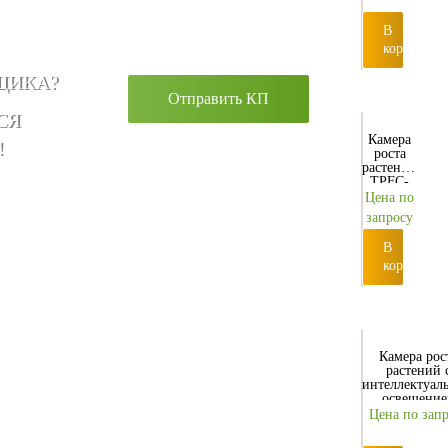
В
корзину
ЩИКА?
Отправить КП
СЯ
Камера
!
роста
растений
TPFC-
1380
Цена по
запросу
В
корзину
Камера рос
растений 
интеллектуал
освещени
GTOP-158
Цена по зап