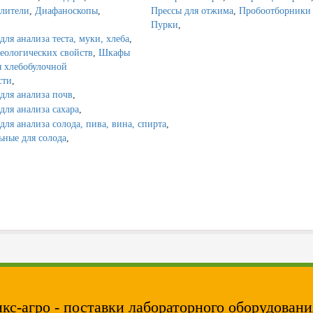
лители
,
Диафаноскопы
,
Прессы для отжима
,
Пробоотборники 
Пурки
,
ля анализа теста, муки, хлеба
,
еологических свойств
,
Шкафы
 хлебобулочной
сти
,
для анализа почв
,
для анализа сахара
,
для анализа солода, пива, вина, спирта
,
ные для солода
,
кс-агро - поставки лабораторного оборудовани