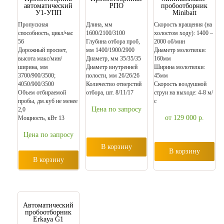
автоматический
РПО
пробоотборник
У1-УПП
Minibatt
Пропускная
Длина, мм
Скорость вращения (на
способность, цикл/час
1600/2100/3100
холостом ходу): 1400 –
56
Глубина отбора проб,
2000 об/мин
Дорожный просвет,
мм 1400/1900/2900
Диаметр молотилки:
высота макс/мин/
Диаметр, мм 35/35/35
160мм
ширина, мм
Диаметр внутренней
Ширина молотилки:
3700/900/3500;
полости, мм 26/26/26
45мм
4050/900/3500
Количество отверстий
Скорость воздушной
Объем отбираемой
отбора, шт. 8/11/17
струи на выходе: 4-8 м/
пробы, дм.куб не менее
с
Цена по запросу
2,0
от 129 000
р.
Мощность, кВт 13
Цена по запросу
В корзину
В корзину
В корзину
Автоматический
пробоотборник
Erkaya G1