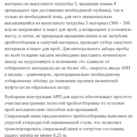
материал из выпускного патрубка 5, вращение шнека 8
прекращают при достижении необходимой глубины), так и
только из необходимой зоны, для чего первоначально
высыпавшийся из выпускного патрубка 5 материал (300 – 500
мл) не направляют в пакет для проб, а возвращают в основную
массу, и затем, не прекращая вращения шнека и не заглубляя
пробоотборник в сыпучий материал, проводят отбор сыпучего
материала в пакет для проб. Для интегрального забора пробы
по всей толщине насыпи необходимо выставить моментную
шкалу на шуруповёрте в положение «6» (зависит от
отбираемого материала) но не более «8», скорость ввода АРП
в насыпь – равномерно, пропорционально необходимому
отбираемому объёму до появления щелчков моментной
муфты (если образовался засор).
Разборная конструкция АРП для шрота обеспечивает простоту
очистки внутренних полостей пробоотборника от остатков
проб механическим способом или промывкой.
Спиральный шнек предлагаемого пробоотборника выполнен из
упругой углеродистой оцинкованной стали, что позволяет
транспортировать спиральный шнек в согнутом состоянии,
радиус изгиба не менее 0,25 м.