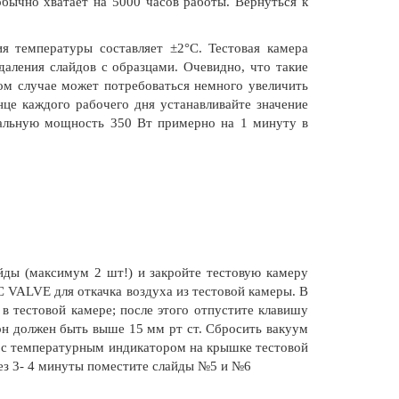
обычно хватает на 5000 часов работы. Вернуться к
я температуры составляет ±2°C. Тестовая камера
даления слайдов с образцами. Очевидно, что такие
том случае может потребоваться немного увеличить
це каждого рабочего дня устанавливайте значение
нальную мощность 350 Вт примерно на 1 минуту в
айды (максимум 2 шт!) и закройте тестовую камеру
 VALVE для откачка воздуха из тестовой камеры. В
в тестовой камере; после этого отпустите клавишу
н должен быть выше 15 мм рт ст. Сбросить вакуум
 с температурным индикатором на крышке тестовой
рез 3- 4 минуты поместите слайды №5 и №6