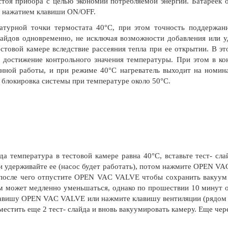
тоя прибора с целью экономии потребляемой энергии. Батареек 
 нажатием клавиши ON/OFF.
ратурной точки термостата 40°C, при этом точность поддержани
лайдов одновременно, не исключая возможности добавления или у
товой камере вследствие рассеяния тепла при ее открытии. В э
 достижение контрольного значения температуры. При этом в кон
оянной работы, и при режиме 40°C нагреватель выходит на номи
 блокировка системы при температуре около 50°C.
да температура в тестовой камере равна 40°C, вставьте тест- сл
держивайте ее (насос будет работать), потом нажмите OPEN VAC
 после чего отпустите OPEN VAC VALVE чтобы сохранить вакуум 
м может медленно уменьшаться, однако по прошествии 10 минут о
лавишу OPEN VAC VALVE или нажмите клавишу вентиляции (рядом
естить еще 2 тест- слайда и вновь вакуумировать камеру. Еще че