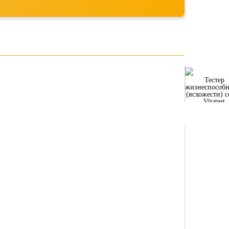
Тестер
жизнеспособн
(всхожести) 
Vitatest