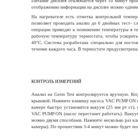
Питание дисплея отключается через 10 минут прос
отображению информации на дисплее можно одним
На нагревателе есть отметка контрольной темпе
позволяет проводить анализ до 6 двойных тест- с
операции приводят к понижению температуры в тес
рабочую температуру термостата, чтобы ускорить
40°C. Система разработана специально для пост
течение каждого часа. В термостате предусмотрена
КОНТРОЛЬ ИЗМЕРЕНИЙ
Анализ на Germ Test контролируется вручную. Ког
крышкой. Нажмите клавишу насоса VAC PUMP ON и у
камере быстро установится вакуум (25 мм рт ст),
VAC PUMP ON (насос перестанет работать). Вакуу
можно двумя способами. Нажмите несколько раз к
камеры). По прошествии 3-4 минут можно будет пом