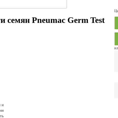
Це
ти семян Pneumac Germ Test
ил
 и
ии
ть