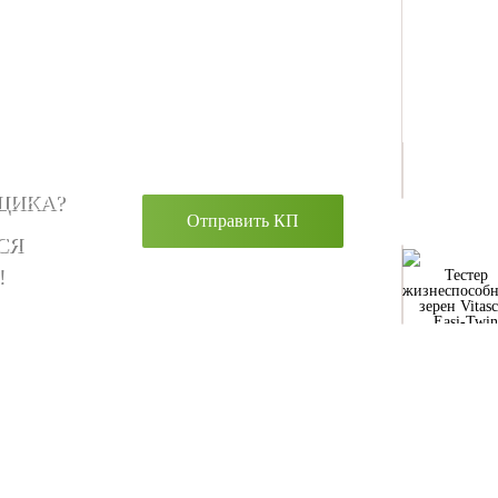
ЩИКА?
Отправить КП
СЯ
!
Тестер
жизнеспособн
зерен Vitas
Easi-Twin