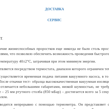
ДОСТАВКА
СЕРВИС
T.
личие жизнеспособных проростков еще никогда не было столь пр
лями, что позволило обеспечить возможность проведения быстрого
емпературу 40±2°C, затрачивая при этом минимум энергии.
твляется посредством термостата, диапазон которого ограничен те
ществляется временная подача питания вакуумного насоса, в т
 После откачки тест- образца высококачественная вакуумная изоляц
 отличается небольшими габаритами, низкой шумностью, не треб
– 25 мм ртутного столба (850 мБар) – достигается всего за 5 сек
олом.
водится непрерывно с помощью термометра. Он представляет с