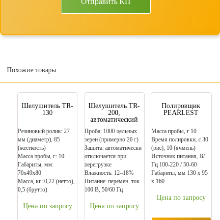
Отправить КП
Похожие товары
Шелушитель TR-
Шелушитель TR-
Полировщик
130
200,
PEARLEST
автоматический
Резиновый ролик: 27
Проба: 1000 цельных
Масса пробы, г 10
мм (диаметр), 85
зерен (примерно 20 г)
Время полировки, с 30
(жесткость)
Защита: автоматически
(рис), 10 (ячмень)
Масса пробы, г: 10
отключается при
Источник питания, В/
Габариты, мм:
перегрузке
Гц 100-220 / 50-60
70х49х80
Влажность: 12–18%
Габариты, мм 130 х 95
Масса, кг: 0,22 (нетто),
Питание: перемен. ток
х 160
0,5 (брутто)
100 В, 50/60 Гц
Цена по запросу
Цена по запросу
Цена по запросу