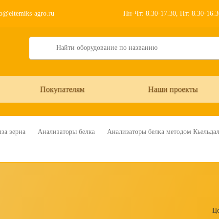
o@eltemiks-agro.ru
Пн-Чт: 8.30-17.30, Пт: 8.30-16.
Search
Покупателям
Наши проекты
за зерна
Анализаторы белка
Анализаторы белка методом Кьельдал
Це