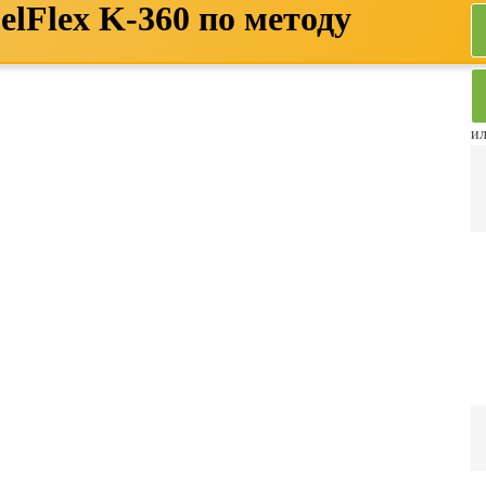
lFlex K-360 по методу
ил