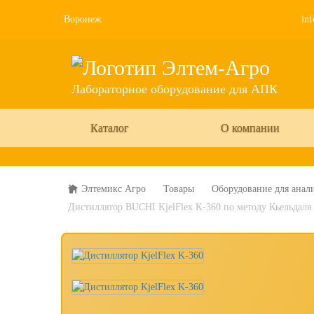
Воронеж
inf
Лабораторное оборудование для АПК
Каталог
О компании
Элтемикс Агро
Товары
Оборудование для анали
Дистиллятор BUCHI KjelFlex K-360 по методу Кьельдаля