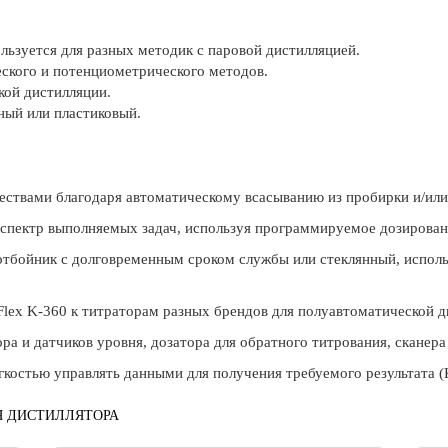
льзуется для разных методик с паровой дистилляцией.
ского и потенциометрического методов.
ой дистилляции.
ный или пластиковый.
ествами благодаря автоматическому всасыванию из пробирки и/или
спектр выполняемых задач, используя программируемое дозирован
отбойник с долговременным сроком службы или стеклянный, испол
lex K-360 к титраторам разных брендов для полуавтоматической д
а и датчиков уровня, дозатора для обратного титрования, сканера
стью управлять данными для получения требуемого результата (Kje
Я ДИСТИЛЛЯТОРА