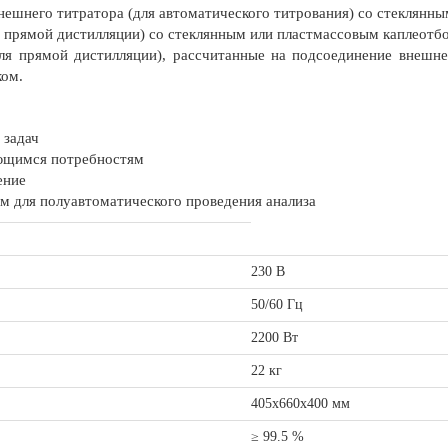
нешнего титратора (для автоматического титрования) со стеклянн
я прямой дистилляции) со стеклянным или пластмассовым каплеотб
ля прямой дистилляции), рассчитанные на подсоединение внешнег
ком.
 задач
яющимся потребностям
ение
 для полуавтоматического проведения анализа
230 B
50/60 Гц
2200 Вт
22 кг
405х660х400 мм
≥ 99.5 %