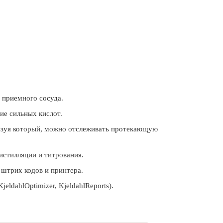
 приемного сосуда.
ие сильных кислот.
ьзуя который, можно отслеживать протекающую
истилляции и титрования.
 штрих кодов и принтера.
ldahlOptimizer, KjeldahlReports).