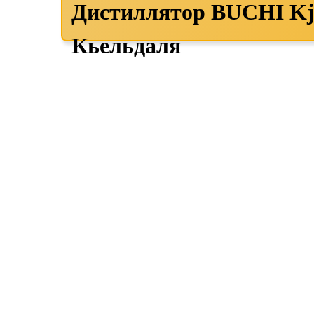
Дистиллятор BUCHI Kje
Кьельдаля