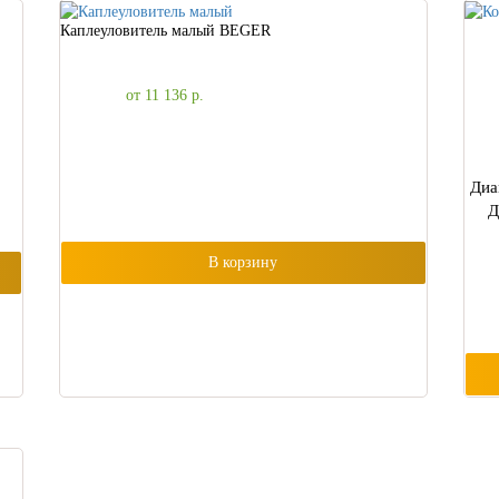
Каплеуловитель малый BEGER
от 11 136
р.
Диа
Д
В корзину