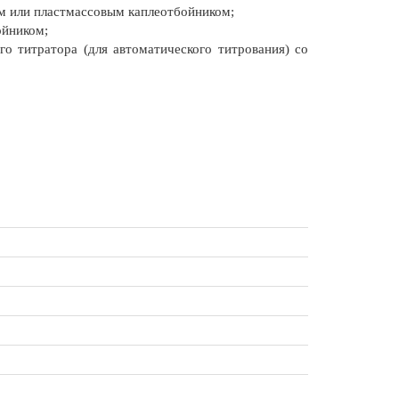
ым или пластмассовым каплеотбойником;
ойником;
о титратора (для автоматического титрования) со