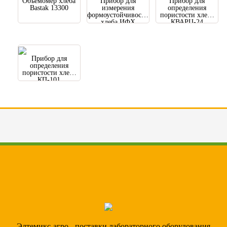
Объемомер хлеба
Прибор для
Прибор для
Bastak 13300
измерения
определения
формоустойчивости
пористости хлеба
хлеба ИФХ
КВАРЦ-24
Прибор для
определения
пористости хлеба
КП-101
Элтемикс-агро - поставки лабораторного оборудования