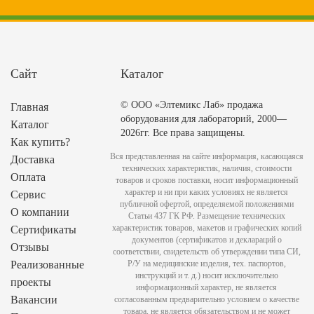
Сайт
Каталог
© ООО «Элтемикс Лаб» продажа
Главная
оборудования для лабораторий, 2000—
Каталог
2026гг. Все права защищены.
Как купить?
Вся представленная на сайте информация, касающаяся
Доставка
технических характеристик, наличия, стоимости
Оплата
товаров и сроков поставки, носит информационный
характер и ни при каких условиях не является
Сервис
публичной офертой, определяемой положениями
О компании
Статьи 437 ГК РФ. Размещение технических
характеристик товаров, макетов и графических копий
Сертификаты
документов (сертификатов и деклараций о
Отзывы
соответствии, свидетельств об утверждении типа СИ,
Реализованные
Р/У на медицинские изделия, тех. паспортов,
инструкций и т. д.) носит исключительно
проекты
информационный характер, не является
Вакансии
согласованным предварительно условием о качестве
товара, не является обязательством и не может