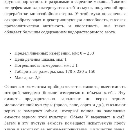
крупная пористость с разрывами в середине мякиша. Такими
же дефектами характеризуется хлеб из муки, полученной при
переработке морозобойного зерна. У этой муки повышенная
сахарообразующая и декстринирующая способность, высокая
протеолитическая активность и кислотность, она также
обладает большим содержанием водорастворимого азота.
Предел линейных измерений, мм: 0 – 250
Цена деления шкалы, мм: 1
Погрешность измерения, мм: ± 1
Габаритные размеры, мм: 170 х 220 х 150
Масса, кг: 2,5
Основным элементом прибора является емкость, вместимость
которой заведомо больше измеряемого объема хлеба. Эту
емкость предварительно заполняют до верха зерном
мелкосемянной культуры (просо, рапс, сорго и др.), высыпают
зерно и замеряют объем, который пошел на заполнение
емкости зерном этой культуры. Объем V выражают в см3.
Затем в эту пустую емкость помещают испытуемую пробу
хлеба и засыпают ее зерном-заполнителем. Количество зерна,