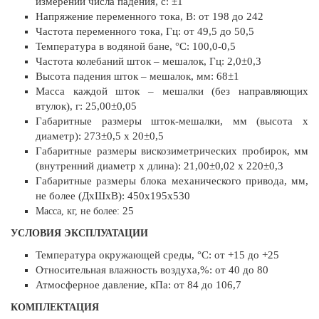
измерений числа падения, с: ±1
Напряжение переменного тока, В: от 198 до 242
Частота переменного тока, Гц: от 49,5 до 50,5
Температура в водяной бане, °С: 100,0-0,5
Частота колебаний шток – мешалок, Гц: 2,0±0,3
Высота падения шток – мешалок, мм: 68±1
Масса каждой шток – мешалки (без направляющих
втулок), г: 25,00±0,05
Габаритные размеры шток-мешалки, мм (высота х
диаметр): 273±0,5 х 20±0,5
Габаритные размеры вискозиметрических пробирок, мм
(внутренний диаметр х длина): 21,00±0,02 х 220±0,3
Габаритные размеры блока механического привода, мм,
не более (ДхШхВ): 450х195х530
25
Масса, кг, не более:
УСЛОВИЯ ЭКСПЛУАТАЦИИ
Температура окружающей среды, °С: от +15 до +25
Относительная влажность воздуха,%: от 40 до 80
Атмосферное давление, кПа: от 84 до 106,7
КОМПЛЕКТАЦИЯ