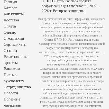
© ООО «Элтемикс Лаб» продажа
Главная
оборудования для лабораторий, 2000—
Каталог
2026гг. Все права защищены.
Как купить?
Вся представленная на сайте информация, касающаяся
Доставка
технических характеристик, наличия, стоимости
Оплата
товаров и сроков поставки, носит информационный
характер и ни при каких условиях не является
Сервис
публичной офертой, определяемой положениями
О компании
Статьи 437 ГК РФ. Размещение технических
характеристик товаров, макетов и графических копий
Сертификаты
документов (сертификатов и деклараций о
Отзывы
соответствии, свидетельств об утверждении типа СИ,
Реализованные
Р/У на медицинские изделия, тех. паспортов,
инструкций и т. д.) носит исключительно
проекты
информационный характер, не является
Вакансии
согласованным предварительно условием о качестве
товара, не является обязательством и не может
Письмо
служить основанием для предъявления претензий.
руководству
Технические характеристики и комплектация товара
могут быть в любой момент изменены
Сотрудничество
производителем без уведомления пользователей
Новости
сайта, внешний вид товаров и упаковки может
отличаться от изображенных на сайте, в связи с чем
Полезные
рекомендуем перед приобретением товара уточнить
материалы
интересующие Вас характеристики по контактам,