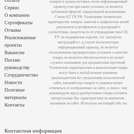
Оплата
товаров и сроков поставки, носит информационный
характер и ни при каких условиях не является
Сервис
публичной офертой, определяемой положениями
О компании
Статьи 437 ГК РФ. Размещение технических
характеристик товаров, макетов и графических копий
Сертификаты
документов (сертификатов и деклараций о
Отзывы
соответствии, свидетельств об утверждении типа СИ,
Реализованные
Р/У на медицинские изделия, тех. паспортов,
инструкций и т. д.) носит исключительно
проекты
информационный характер, не является
Вакансии
согласованным предварительно условием о качестве
товара, не является обязательством и не может
Письмо
служить основанием для предъявления претензий.
руководству
Технические характеристики и комплектация товара
могут быть в любой момент изменены
Сотрудничество
производителем без уведомления пользователей
Новости
сайта, внешний вид товаров и упаковки может
отличаться от изображенных на сайте, в связи с чем
Полезные
рекомендуем перед приобретением товара уточнить
материалы
интересующие Вас характеристики по контактам,
указанным на сайте. Используя настоящий сайт, вы
Контакты
Контактная информация