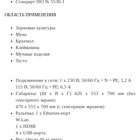
Стандарт ISO № 5530-1
ОБЛАСТЬ ПРИМЕНЕНИЯ
Зерновые культуры
Мука
Крахмал
Клейковина
Мучные изделия
Тесто
Подключение к сети: 1 x 230 В; 50/60 Гц + N + PE; 3,2 A
115 В; 50/60 Гц + PE; 6,5 A
Габариты: (Ш x В x Г) 420 x 553 x 700 мм (без
сенсорного экрана)
470 x 553 x 700 мм (с сенсорным экраном)
Разъёмы: 1 x Ethernet-порт
W-Lan
1 x HDMI
4 x USB-порта
Вес: Около 40 кг нетто