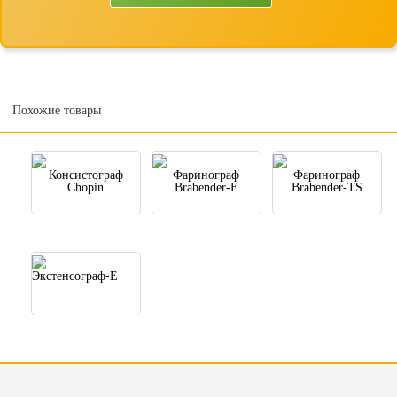
Похожие товары
Консистограф
Фаринограф
Фаринограф
Chopin
Brabender-E
Brabender-TS
Экстенсограф-Е