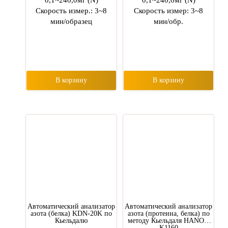
0,1~240,0мг (N)
0,1~240,0мг (N)
Скорость измер.: 3~8
Скорость измер: 3~8
мин/образец
мин/обр.
В корзину
В корзину
Автоматический анализатор
Автоматический анализатор
азота (белка) KDN-20K по
азота (протеина, белка) по
Кьельдалю
методу Кьельдаля HANON
K1160