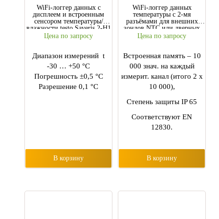
WiFi-логгер данных с
WiFi-логгер данных
дисплеем и встроенным
температуры c 2-мя
сенсором температуры/
разъёмами для внешних
влажности testo Saveris 2-H1
зондов NTC или дверных
контактов testo Saveris 2-T2
Цена по запросу
Цена по запросу
Диапазон измерений t
Встроенная память – 10
-30 … +50 °C
000 знач. на каждый
Погрешность ±0,5 °C
измерит. канал (итого 2 х
Разрешение 0,1 °C
10 000),
Степень защиты IP 65
Соответствуют EN
12830.
В корзину
В корзину