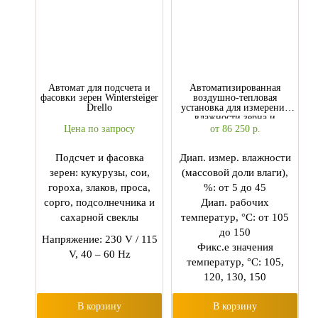
Автомат для подсчета и
Автоматизированная
фасовки зерен Wintersteiger
воздушно-тепловая
Drello
установка для измерения
влажности зерна и
зернопродуктов АВТУ-1
Цена по запросу
от 86 250
р.
Подсчет и фасовка
Диап. измер. влажности
зерен: кукурузы, сои,
(массовой доли влаги),
гороха, злаков, проса,
%: от 5 до 45
сорго, подсолнечника и
Диап. рабочих
сахарной свеклы
температур, °С: от 105
до 150
Напряжение: 230 V / 115
Фикс.е значения
V, 40 – 60 Hz
температур, °C: 105,
120, 130, 150
В корзину
В корзину