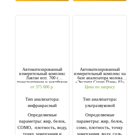
Автоматизированный
Автоматизированный
измерительный комплекс
измерительный комплекс на
Лактан исп. 700 с
базе анализатора молока
транспортером и ноутбуком
«Эксперт Супер Плем- 02»
от 375 000
р.
Цена по запросу
Тип анализатора:
Тип анализатора:
инфракрасный
ультразвуковой
Определяемые
Определяемые
параметры: жир, белок,
параметры: жир, белок,
СОМО, плотность, воду,
сомо, плотность, точку
точку замерзания и
замерзания, воду, соль,