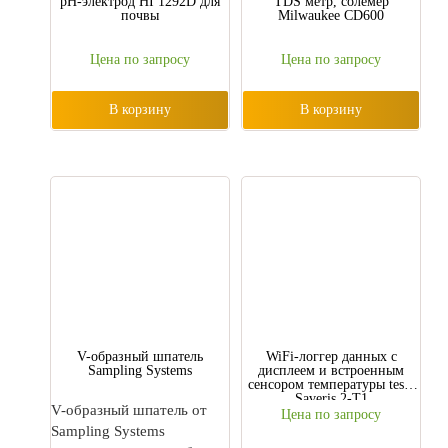
pH-электрод HI 1292D для
TDS метр, солемер
почвы
Milwaukee CD600
Цена по запросу
Цена по запросу
В корзину
В корзину
V-образный шпатель
WiFi-логгер данных с
Sampling Systems
дисплеем и встроенным
сенсором температуры testo
Saveris 2-T1
V-образный шпатель от
Цена по запросу
Sampling Systems