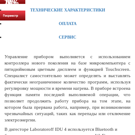
14%
10%
14%
20%
10%
11%
5%
6%
1%
ТЕХНИЧЕСКИЕ ХАРАКТЕРИСТИКИ
ОПЛАТА
СЕРВИС
Управление прибором выполняется с использованием
контроллера нового поколения на базе микрокомпьютера с
пятидюймовым цветным дисплеем и функцией Touchscreen.
Специалист самостоятельно может определять и выставлять
фактически неограниченное количество программ, используя
регулировку мощности и времени нагрева. В приборе встроена
функция памяти последней выполняемой операции, что
позволяет продолжить работу прибора на том этапе, на
котором была прервана работа, например, при возникновении
чрезвычайных ситуаций, таких как перепады или отключение
электроэнергии.
В дигесторе Laboratoroff IDU 4 используется Bluetooth и