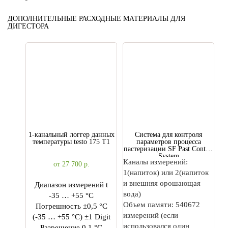
ДОПОЛНИТЕЛЬНЫЕ РАСХОДНЫЕ МАТЕРИАЛЫ ДЛЯ
ДИГЕСТОРА
1-канальный логгер данных
Cистема для контроля
температуры testo 175 T1
параметров процесса
пастеризации SF Past Control
System
Каналы измерений:
от 27 700
р.
1(напиток) или 2(напиток
и внешняя орошающая
Диапазон измерений t
вода)
-35 … +55 °C
Объем памяти: 540672
Погрешность ±0,5 °C
измерений (если
(-35 … +55 °C) ±1 Digit
использовался один
Разрешение 0,1 °C